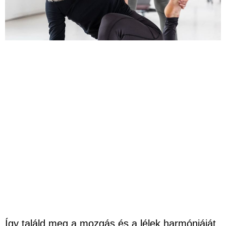
Így találd meg a mozgás és a lélek harmóniáját