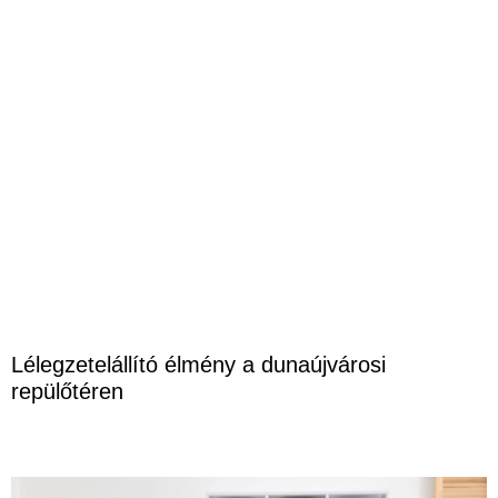
Lélegzetelállító élmény a dunaújvárosi
repülőtéren