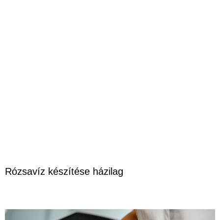
Rózsavíz készítése házilag