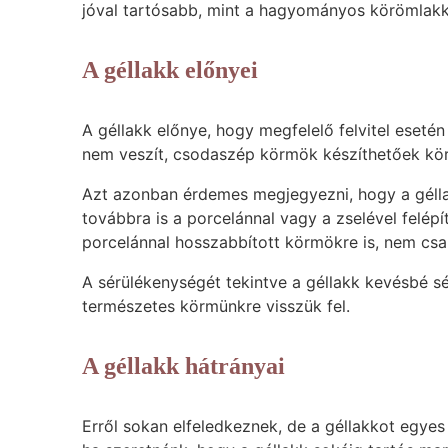
jóval tartósabb, mint a hagyományos körömlak
A géllakk előnyei
A géllakk előnye, hogy megfelelő felvitel eseté
nem veszít, csodaszép körmök készíthetőek kö
Azt azonban érdemes megjegyezni, hogy a gélla
továbbra is a porcelánnal vagy a zselével felé
porcelánnal hosszabbított körmökre is, nem csa
A sérülékenységét tekintve a géllakk kevésbé 
természetes körmünkre visszük fel.
A géllakk hátrányai
Erről sokan elfeledkeznek, de a géllakkot egyes