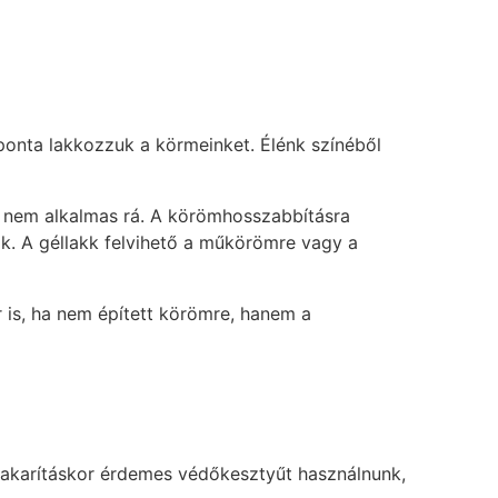
aponta lakkozzuk a körmeinket. Élénk színéből
 nem alkalmas rá. A körömhosszabbításra
ök. A géllakk felvihető a műkörömre vagy a
is, ha nem épített körömre, hanem a
l takarításkor érdemes védőkesztyűt használnunk,