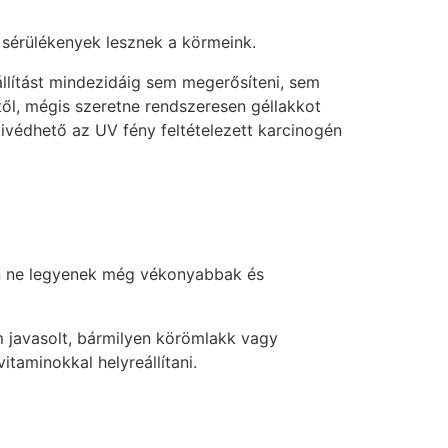
 sérülékenyek lesznek a körmeink.
llítást mindezidáig sem megerősíteni, sem
től, mégis szeretne rendszeresen géllakkot
kivédhető az UV fény feltételezett karcinogén
on ne legyenek még vékonyabbak és
javasolt, bármilyen körömlakk vagy
aminokkal helyreállítani.