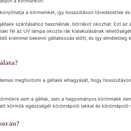
radjon a körmünkön.
ékonyíthatja a körmeinket, így hosszútávon töredezettek és
éllakk szárításához használnak, bőrrákot okozhat. Ezt az á
alaki fél az UV lámpa okozta rák kialakulásának lehetőségé
dő krémmel bekenni géllakkozás előtt, és így elméletileg 
álata?
demes megfontolni a géllakk elhagyását, hogy hosszútáv
körmökre sem a géllak, sem a hagyományos körömlakk nem 
ett körmök egészségét körömápoló lakkal és körömápoló vit
 során?