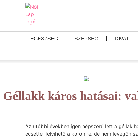
EGÉSZSÉG
SZÉPSÉG
DIVAT
Géllakk káros hatásai: v
Az utóbbi években igen népszerű lett a géllak
ecsettel felvihető a körömre, de nem levegőn s