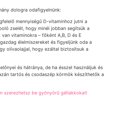
éhány dologra odafigyelnünk:
gfelelő mennyiségű D-vitaminhoz jutni a
ló zselét, hogy minél jobban segítsük a
van vitaminokra – főként A,B, D és E
 gazdag élelmiszereket és figyeljünk oda a
olívaolajjal, hogy ezáltal biztosítsuk a
őnyei és hátránya, de ha ésszel használjuk és
igazán tartós és csodaszép körmök készíthetők a
on szerezhetsz be gyönyörű géllakkokat!