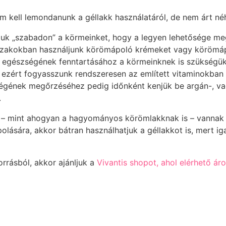
em kell lemondanunk a géllakk használatáról, de nem árt n
juk „szabadon” a körmeinket, hogy a legyen lehetősége me
őszakokban használjunk körömápoló krémeket vagy körömápo
 egészségének fenntartásához a körmeinknek is szükségük 
n ezért fogyasszunk rendszeresen az említett vitaminokban
égének megőrzéséhez pedig időnként kenjük be argán-, vagy 
.
– mint ahogyan a hagyományos körömlakknak is – vannak el
olására, akkor bátran használhatjuk a géllakkot is, mert 
rrásból, akkor ajánljuk a
Vivantis shopot, ahol elérhető ár