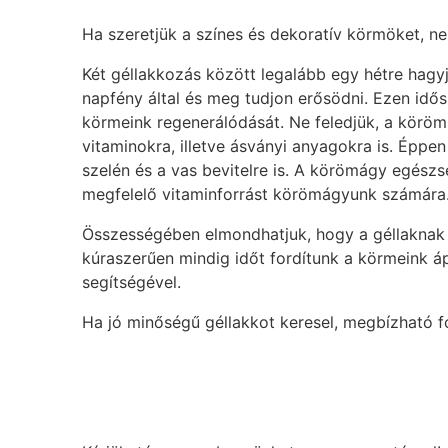
Ha szeretjük a színes és dekoratív körmöket, n
Két géllakkozás között legalább egy hétre hagy
napfény által és meg tudjon erősödni. Ezen id
körmeink regenerálódását. Ne feledjük, a köröm
vitaminokra, illetve ásványi anyagokra is. Éppe
szelén és a vas bevitelre is. A körömágy egészs
megfelelő vitaminforrást körömágyunk számára
Összességében elmondhatjuk, hogy a géllaknak 
kúraszerűen mindig időt fordítunk a körmeink áp
segítségével.
Ha jó minőségű géllakkot keresel, megbízható fo