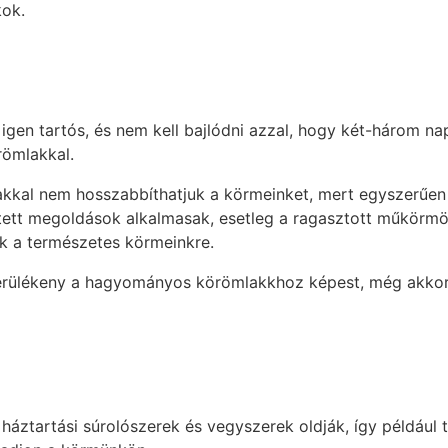
kok.
n igen tartós, és nem kell bajlódni azzal, hogy két-három n
römlakkal.
kkal nem hosszabbíthatjuk a körmeinket, mert egyszerűen
pített megoldások alkalmasak, esetleg a ragasztott műkörm
k a természetes körmeinkre.
sérülékeny a hagyományos körömlakkhoz képest, még akkor 
 háztartási súrolószerek és vegyszerek oldják, így példáu