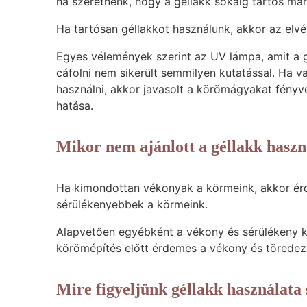
ha szeretnénk, hogy a géllakk sokáig tartós ma
Ha tartósan géllakkot használunk, akkor az elv
Egyes vélemények szerint az UV lámpa, amit a g
cáfolni nem sikerült semmilyen kutatással. Ha v
használni, akkor javasolt a körömágyakat fényvé
hatása.
Mikor nem ajánlott a géllakk haszn
Ha kimondottan vékonyak a körmeink, akkor ér
sérülékenyebbek a körmeink.
Alapvetően egyébként a vékony és sérülékeny 
körömépítés előtt érdemes a vékony és töredez
Mire figyeljünk géllakk használata