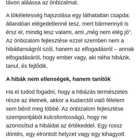
távon aláássa az önbizalmat.
A tökéletesség hajszolása egy láthatatlan csapda:
állandóan elégedetlenné tesz, mert bármennyit is
érsz el, mindig lesz valami, ami „még nem elég jó”.
Az önbizalom fejlesztése ezzel szemben nem a
hibátlanságról szól, hanem az elfogadásról – annak
elfogadásáról, hogy ember vagy, aki néha hibázik,
tanul, és fejlődik.
A hibák nem ellenségek, hanem tanítók
Ha el tudod fogadni, hogy a hibázás természetes
része az életnek, akkor a kudarctól való félelem
sem bénít meg többé. Az önbizalom fejlesztése
szempontjából kulcsfontosságú, hogy ne
azonosítsd a hibáidat az értékeddel. Egy rossz
döntés, egy elrontott helyzet vagy egy kihagyott