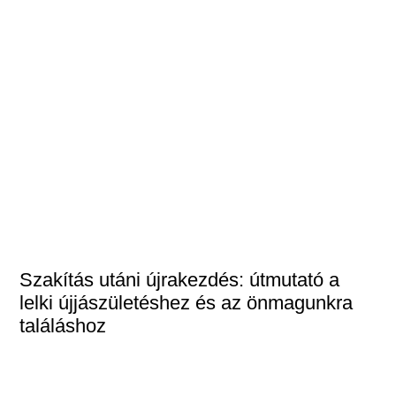
Szakítás utáni újrakezdés: útmutató a
lelki újjászületéshez és az önmagunkra
találáshoz