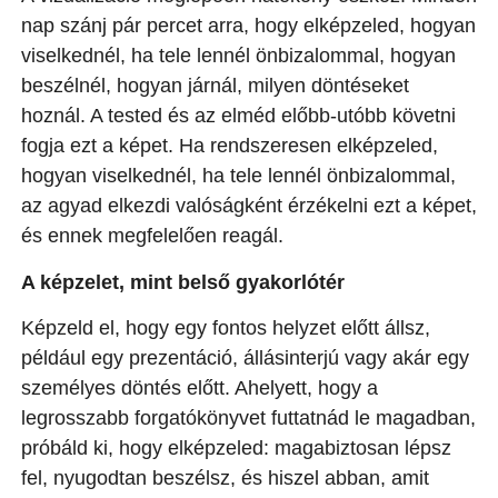
nap szánj pár percet arra, hogy elképzeled, hogyan
viselkednél, ha tele lennél önbizalommal, hogyan
beszélnél, hogyan járnál, milyen döntéseket
hoznál. A tested és az elméd előbb-utóbb követni
fogja ezt a képet. Ha rendszeresen elképzeled,
hogyan viselkednél, ha tele lennél önbizalommal,
az agyad elkezdi valóságként érzékelni ezt a képet,
és ennek megfelelően reagál.
A képzelet, mint belső gyakorlótér
Képzeld el, hogy egy fontos helyzet előtt állsz,
például egy prezentáció, állásinterjú vagy akár egy
személyes döntés előtt. Ahelyett, hogy a
legrosszabb forgatókönyvet futtatnád le magadban,
próbáld ki, hogy elképzeled: magabiztosan lépsz
fel, nyugodtan beszélsz, és hiszel abban, amit