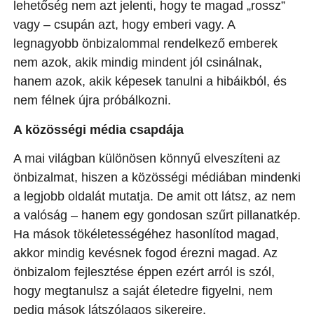
lehetőség nem azt jelenti, hogy te magad „rossz”
vagy – csupán azt, hogy emberi vagy. A
legnagyobb önbizalommal rendelkező emberek
nem azok, akik mindig mindent jól csinálnak,
hanem azok, akik képesek tanulni a hibáikból, és
nem félnek újra próbálkozni.
A közösségi média csapdája
A mai világban különösen könnyű elveszíteni az
önbizalmat, hiszen a közösségi médiában mindenki
a legjobb oldalát mutatja. De amit ott látsz, az nem
a valóság – hanem egy gondosan szűrt pillanatkép.
Ha mások tökéletességéhez hasonlítod magad,
akkor mindig kevésnek fogod érezni magad. Az
önbizalom fejlesztése éppen ezért arról is szól,
hogy megtanulsz a saját életedre figyelni, nem
pedig mások látszólagos sikereire.