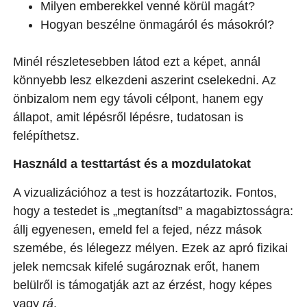
Milyen emberekkel venné körül magát?
Hogyan beszélne önmagáról és másokról?
Minél részletesebben látod ezt a képet, annál
könnyebb lesz elkezdeni aszerint cselekedni. Az
önbizalom nem egy távoli célpont, hanem egy
állapot, amit lépésről lépésre, tudatosan is
felépíthetsz.
Használd a testtartást és a mozdulatokat
A vizualizációhoz a test is hozzátartozik. Fontos,
hogy a testedet is „megtanítsd” a magabiztosságra:
állj egyenesen, emeld fel a fejed, nézz mások
szemébe, és lélegezz mélyen. Ezek az apró fizikai
jelek nemcsak kifelé sugároznak erőt, hanem
belülről is támogatják azt az érzést, hogy képes
vagy
rá
.