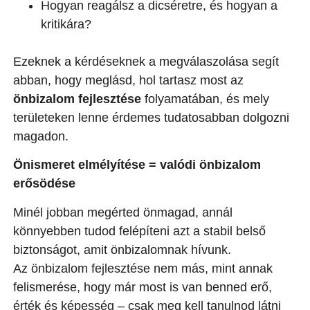
Hogyan reagálsz a dicséretre, és hogyan a
kritikára?
Ezeknek a kérdéseknek a megválaszolása segít
abban, hogy meglásd, hol tartasz most az
önbizalom fejlesztése
folyamatában, és mely
területeken lenne érdemes tudatosabban dolgozni
magadon.
Önismeret elmélyítése = valódi önbizalom
erősödése
Minél jobban megérted önmagad, annál
könnyebben tudod felépíteni azt a stabil belső
biztonságot, amit önbizalomnak hívunk.
Az önbizalom fejlesztése nem más, mint annak
felismerése, hogy már most is van benned erő,
érték és képesség – csak meg kell tanulnod látni