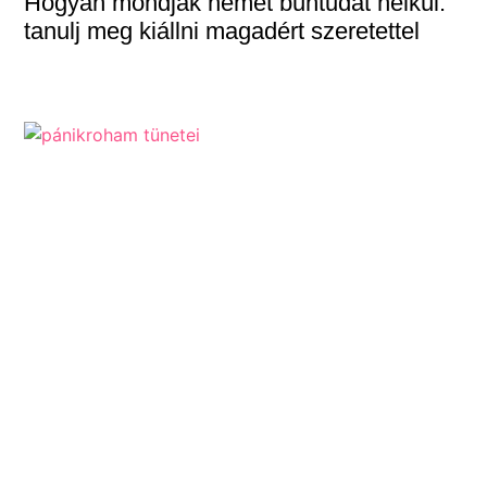
Hogyan mondjak nemet bűntudat nélkül:
tanulj meg kiállni magadért szeretettel