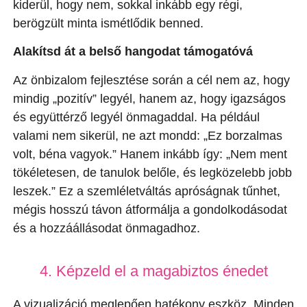
kiderül, hogy nem, sokkal inkább egy régi,
berögzült minta ismétlődik benned.
Alakítsd át a belső hangodat támogatóvá
Az önbizalom fejlesztése során a cél nem az, hogy
mindig „pozitív” legyél, hanem az, hogy igazságos
és együttérző legyél önmagaddal. Ha például
valami nem sikerül, ne azt mondd: „Ez borzalmas
volt, béna vagyok.” Hanem inkább így: „Nem ment
tökéletesen, de tanulok belőle, és legközelebb jobb
leszek.” Ez a szemléletváltás apróságnak tűnhet,
mégis hosszú távon átformálja a gondolkodásodat
és a hozzáállásodat önmagadhoz.
4. Képzeld el a magabiztos énedet
A vizualizáció meglepően hatékony eszköz. Minden