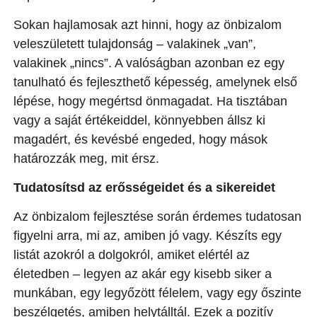
Sokan hajlamosak azt hinni, hogy az önbizalom
veleszületett tulajdonság – valakinek „van”,
valakinek „nincs”. A valóságban azonban ez egy
tanulható és fejleszthető képesség, amelynek első
lépése, hogy megértsd önmagadat. Ha tisztában
vagy a saját értékeiddel, könnyebben állsz ki
magadért, és kevésbé engeded, hogy mások
határozzák meg, mit érsz.
Tudatosítsd az erősségeidet és a sikereidet
Az önbizalom fejlesztése során érdemes tudatosan
figyelni arra, mi az, amiben jó vagy. Készíts egy
listát azokról a dolgokról, amiket elértél az
életedben – legyen az akár egy kisebb siker a
munkában, egy legyőzött félelem, vagy egy őszinte
beszélgetés, amiben helytálltál. Ezek a pozitív