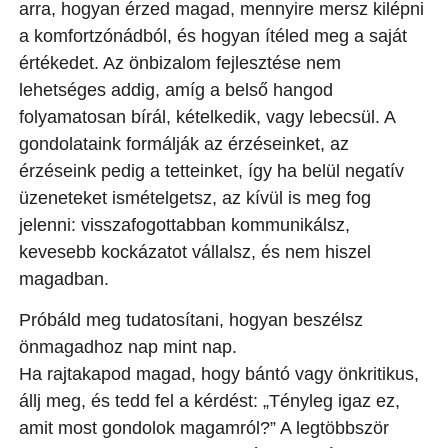
arra, hogyan érzed magad, mennyire mersz kilépni
a komfortzónádból, és hogyan ítéled meg a saját
értékedet. Az önbizalom fejlesztése nem
lehetséges addig, amíg a belső hangod
folyamatosan bírál, kételkedik, vagy lebecsül. A
gondolataink formálják az érzéseinket, az
érzéseink pedig a tetteinket, így ha belül negatív
üzeneteket ismételgetsz, az kívül is meg fog
jelenni: visszafogottabban kommunikálsz,
kevesebb kockázatot vállalsz, és nem hiszel
magadban.
Próbáld meg tudatosítani, hogyan beszélsz
önmagadhoz nap mint nap.
Ha rajtakapod magad, hogy bántó vagy önkritikus,
állj meg, és tedd fel a kérdést: „Tényleg igaz ez,
amit most gondolok magamról?” A legtöbbször