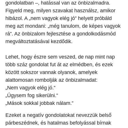
gondolatban –, hatással van az önbizalmadra.
Figyeld meg, milyen szavakat használsz, amikor
hibázol. A „nem vagyok elég jó” helyett próbáld
meg azt mondani: „még tanulom, de képes vagyok
rá”. Az önbizalom fejlesztése a gondolkodásmód
megváltoztatásával kezdődik.
Lehet, hogy észre sem veszed, de nap mint nap
több száz gondolat fut át az elmédben, és ezek
között sokszor vannak olyanok, amelyek
alattomosan rombolják az önbizalmadat:
„Nem vagyok elég jó.”
„Úgysem fog sikerülni.”
„Mások sokkal jobbak nálam.”
Ezeket a negatív gondolatokat nevezzük belső
párbeszédnek, és hatalmas befolyással bírnak