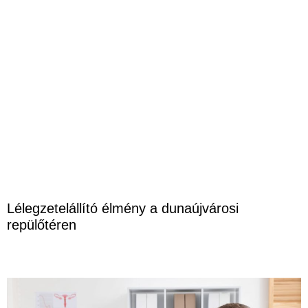
Lélegzetelállító élmény a dunaújvárosi
repülőtéren