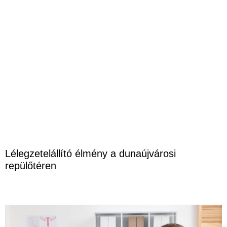
Lélegzetelállító élmény a dunaújvárosi
repülőtéren