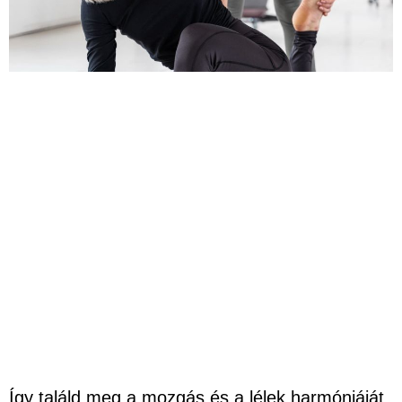
Így találd meg a mozgás és a lélek harmóniáját