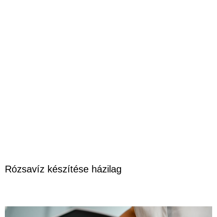
Rózsavíz készítése házilag