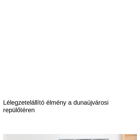
Lélegzetelállító élmény a dunaújvárosi
repülőtéren