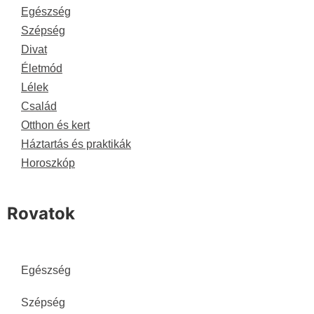
Egészség
Szépség
Divat
Életmód
Lélek
Család
Otthon és kert
Háztartás és praktikák
Horoszkóp
Rovatok
Egészség
Szépség