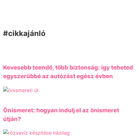
#cikkajánló
Kevesebb teendő, több biztonság: így teheted
egyszerűbbé az autózást egész évben
Önismeret: hogyan indulj el az önismeret
útján?