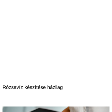
Rózsavíz készítése házilag