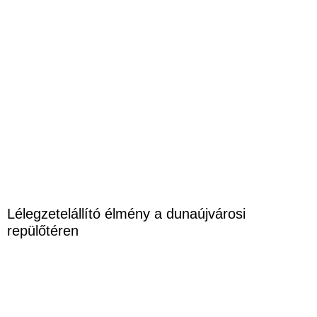
Lélegzetelállító élmény a dunaújvárosi
repülőtéren