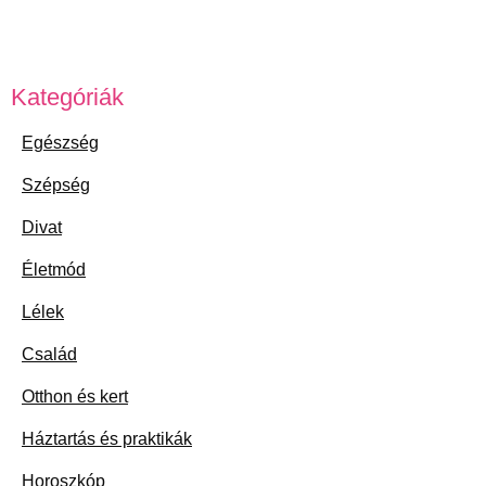
Kategóriák
Egészség
Szépség
Divat
Életmód
Lélek
Család
Otthon és kert
Háztartás és praktikák
Horoszkóp