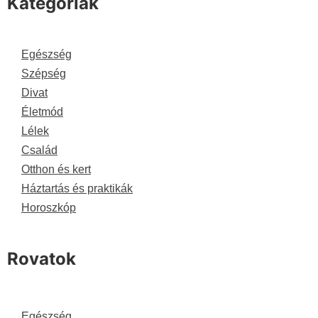
Kategóriák
Egészség
Szépség
Divat
Életmód
Lélek
Család
Otthon és kert
Háztartás és praktikák
Horoszkóp
Rovatok
Egészség