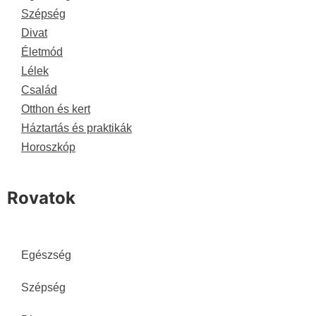
Szépség
Divat
Életmód
Lélek
Család
Otthon és kert
Háztartás és praktikák
Horoszkóp
Rovatok
Egészség
Szépség