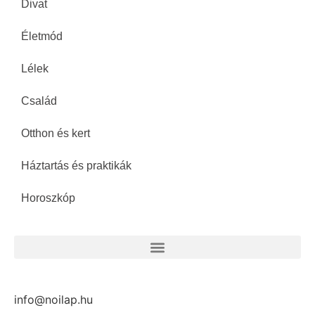
Divat
Életmód
Lélek
Család
Otthon és kert
Háztartás és praktikák
Horoszkóp
info@noilap.hu