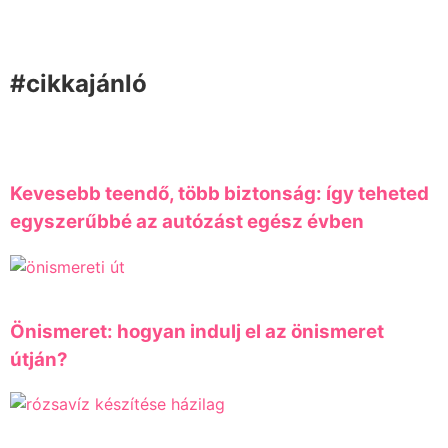
#cikkajánló
Kevesebb teendő, több biztonság: így teheted
egyszerűbbé az autózást egész évben
Önismeret: hogyan indulj el az önismeret
útján?