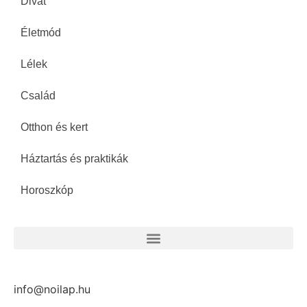
Divat
Életmód
Lélek
Család
Otthon és kert
Háztartás és praktikák
Horoszkóp
info@noilap.hu