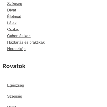
Szépség
Divat
Életmód
Lélek
Család
Otthon és kert
Háztartás és praktikák
Horoszkóp
Rovatok
Egészség
Szépség