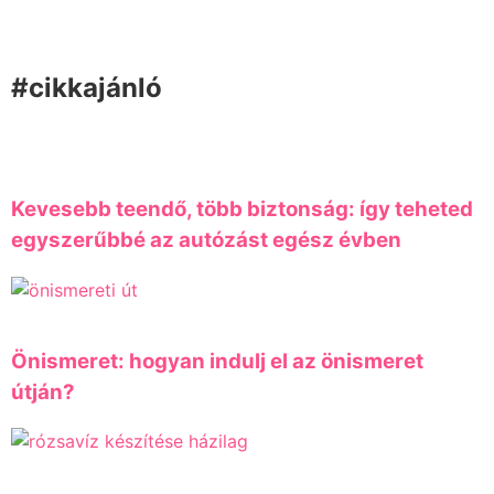
#cikkajánló
Kevesebb teendő, több biztonság: így teheted
egyszerűbbé az autózást egész évben
Önismeret: hogyan indulj el az önismeret
útján?