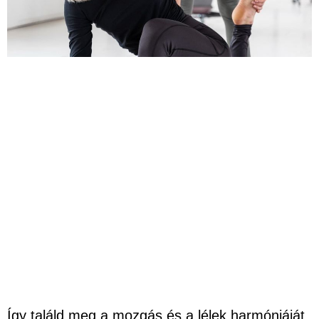
Így találd meg a mozgás és a lélek harmóniáját