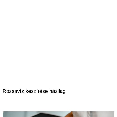
Rózsavíz készítése házilag