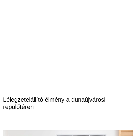
Lélegzetelállító élmény a dunaújvárosi
repülőtéren