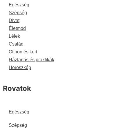
Egészség
Szépség
Divat
Életmód
Lélek
Család
Otthon és kert
Háztartás és praktikák
Horoszkóp
Rovatok
Egészség
Szépség