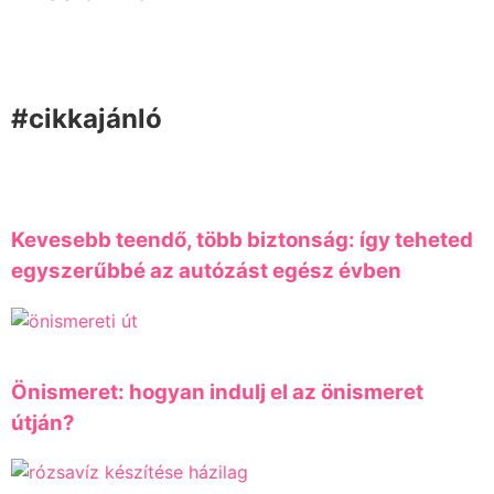
#cikkajánló
Kevesebb teendő, több biztonság: így teheted
egyszerűbbé az autózást egész évben
Önismeret: hogyan indulj el az önismeret
útján?