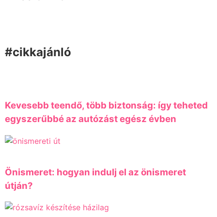
#cikkajánló
Kevesebb teendő, több biztonság: így teheted
egyszerűbbé az autózást egész évben
Önismeret: hogyan indulj el az önismeret
útján?