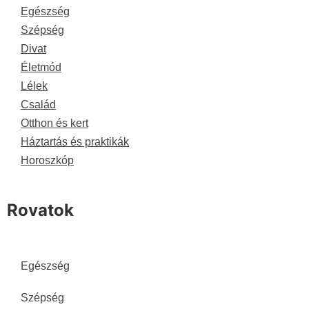
Egészség
Szépség
Divat
Életmód
Lélek
Család
Otthon és kert
Háztartás és praktikák
Horoszkóp
Rovatok
Egészség
Szépség