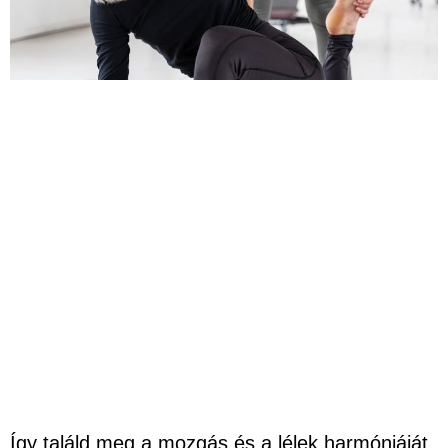
Így találd meg a mozgás és a lélek harmóniáját