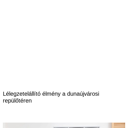
Lélegzetelállító élmény a dunaújvárosi
repülőtéren