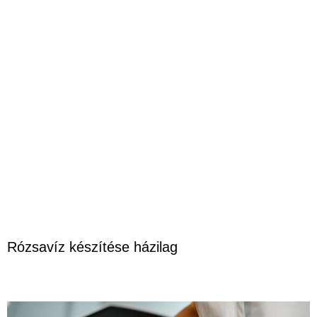
Rózsavíz készítése házilag