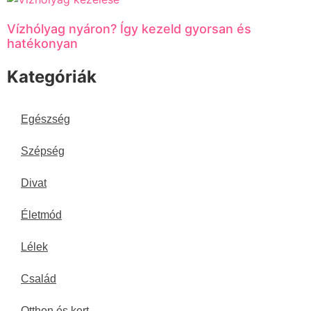
Vízhólyag nyáron? Így kezeld gyorsan és
hatékonyan
Kategóriák
Egészség
Szépség
Divat
Életmód
Lélek
Család
Otthon és kert