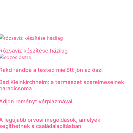
Rózsavíz készítése házilag
Rakd rendbe a tested mielőtt jön az ősz!
Bad Kleinkirchheim: a természet szerelmeseinek
paradicsoma
Adjon reményt vérplazmával
A legújabb orvosi megoldások, amelyek
segíthetnek a családalapításban