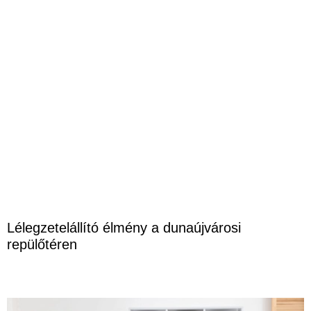
Lélegzetelállító élmény a dunaújvárosi
repülőtéren