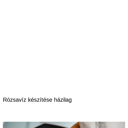
Rózsavíz készítése házilag