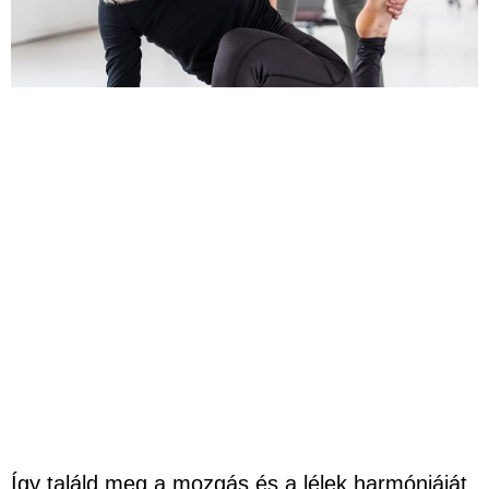
Így találd meg a mozgás és a lélek harmóniáját