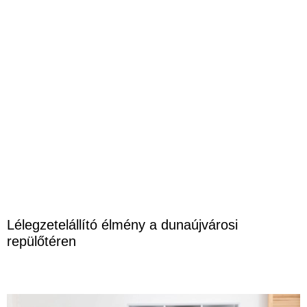
Lélegzetelállító élmény a dunaújvárosi
repülőtéren