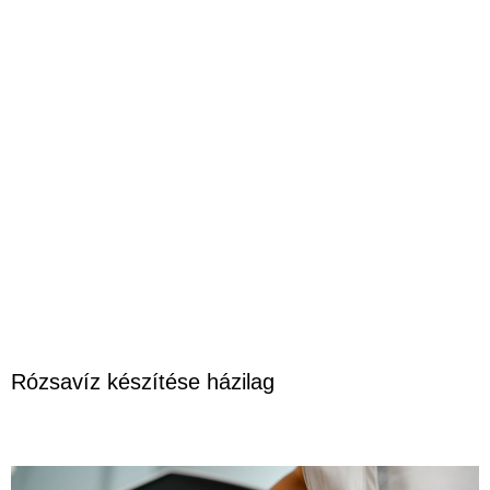
Rózsavíz készítése házilag