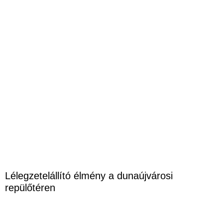
Lélegzetelállító élmény a dunaújvárosi
repülőtéren