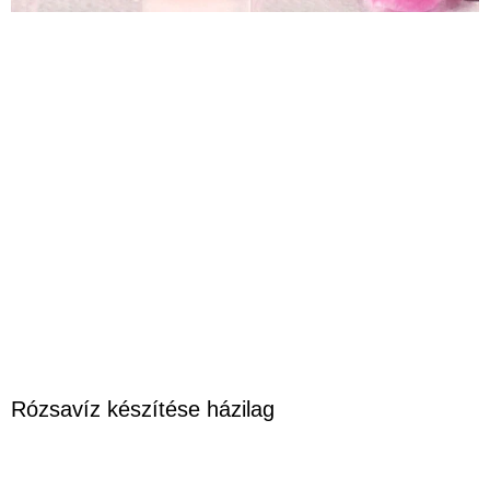
Rózsavíz készítése házilag