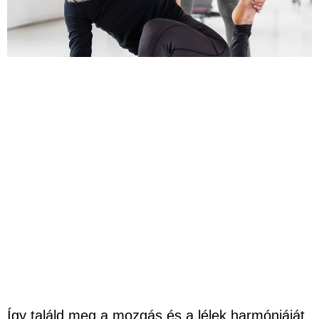
Így találd meg a mozgás és a lélek harmóniáját