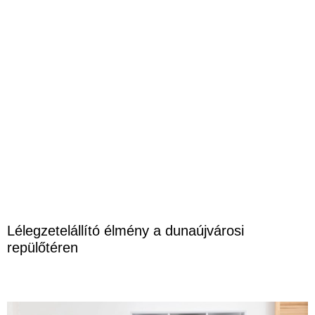
Lélegzetelállító élmény a dunaújvárosi
repülőtéren