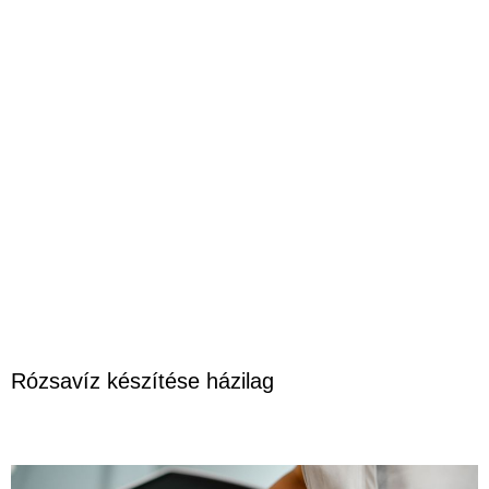
Rózsavíz készítése házilag