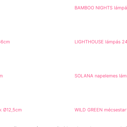
BAMBOO NIGHTS lámpá
36cm
LIGHTHOUSE lámpás 24
cm
SOLANA napelemes lám
k Ø12,5cm
WILD GREEN mécsestartó