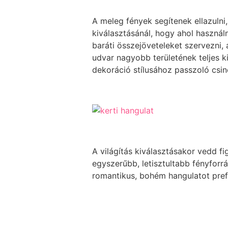
A meleg fények segítenek ellazulni,
kiválasztásánál, hogy ahol használn
baráti összejöveteleket szervezni,
udvar nagyobb területének teljes ki
dekoráció stílusához passzoló csin
A világítás kiválasztásakor vedd fi
egyszerűbb, letisztultabb fényforr
romantikus, bohém hangulatot prefe