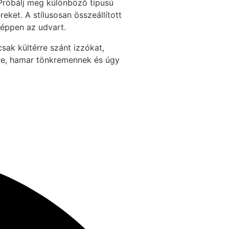
 Próbálj meg különböző típusú
ket. A stílusosan összeállított
 éppen az udvart.
sak kültérre szánt izzókat,
rre, hamar tönkremennek és úgy