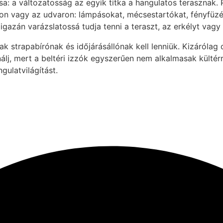
a: a változatosság az egyik titka a hangulatos terasznak.
on vagy az udvaron: lámpásokat, mécsestartókat, fényfüzére
igazán varázslatossá tudja tenni a teraszt, az erkélyt vagy
 strapabírónak és időjárásállónak kell lenniük. Kizárólag c
álj, mert a beltéri izzók egyszerűen nem alkalmasak külté
ulatvilágítást.