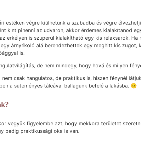
ári estéken végre kiülhetünk a szabadba és végre élvezhetj
ként kint pihenni az udvaron, akkor érdemes kialakítanod eg
az erkélyen is szuperül kialakítható egy kis relaxsarok. Ha
r egy árnyékoló alá berendezhettek egy meghitt kis zugot,
ággyal is.
angulatvilágítás, de nem mindegy, hogy hová és milyen fény
a nem csak hangulatos, de praktikus is, hiszen fénynél látj
en a süteményes tálcával ballagunk befelé a lakásba. 🙂
nk?
kor vegyük figyelembe azt, hogy mekkora területet szeretn
gy pedig praktikussági oka is van.