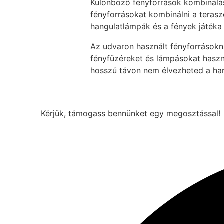
Különböző fényforrások kombinálás
fényforrásokat kombinálni a terasz
hangulatlámpák és a fények játéka 
Az udvaron használt fényforrásoknak
fényfüzéreket és lámpásokat haszn
hosszú távon nem élvezheted a hang
Kérjük, támogass bennünket egy megosztással!