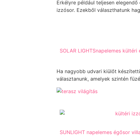
Erkélyre például teljesen elegendő
izzósor. Ezekből választhatunk ha
SOLAR LIGHTSnapelemes kültéri 
Ha nagyobb udvari kiülőt készítet
választanunk, amelyek szintén füz
SUNLIGHT napelemes égősor villa