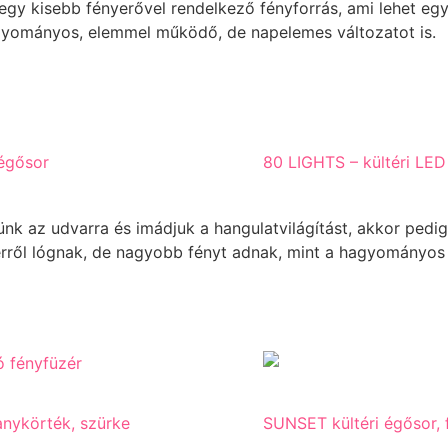
 egy kisebb fényerővel rendelkező fényforrás, ami lehet egy
gyományos, elemmel működő, de napelemes változatot is.
égősor
80 LIGHTS – kültéri LED
tünk az udvarra és imádjuk a hangulatvilágítást, akkor ped
érről lógnak, de nagyobb fényt adnak, mint a hagyományos
nykörték, szürke
SUNSET kültéri égősor, 