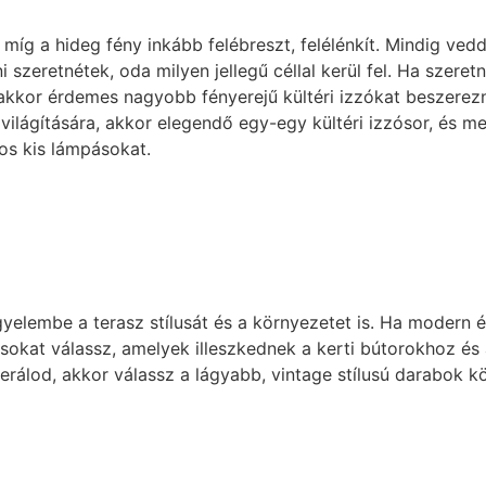
 míg a hideg fény inkább felébreszt, felélénkít. Mindig ved
i szeretnétek, oda milyen jellegű céllal kerül fel. Ha szere
 akkor érdemes nagyobb fényerejű kültéri izzókat beszerezn
világítására, akkor elegendő egy-egy kültéri izzósor, és me
os kis lámpásokat.
gyelembe a terasz stílusát és a környezetet is. Ha modern és
ásokat válassz, amelyek illeszkednek a kerti bútorokhoz é
rálod, akkor válassz a lágyabb, vintage stílusú darabok kö