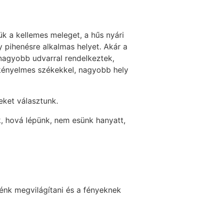
ük a kellemes meleget, a hűs nyári
y pihenésre alkalmas helyet. Akár a
 nagyobb udvarral rendelkeztek,
 kényelmes székekkel, nagyobb hely
eket választunk.
uk, hová lépünk, nem esünk hanyatt,
énk megvilágítani és a fényeknek