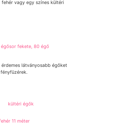
 fehér vagy egy színes kültéri
 égősor fekete, 80 égő
ig érdemes látványosabb égőket
 fényfüzérek.
fehér 11 méter