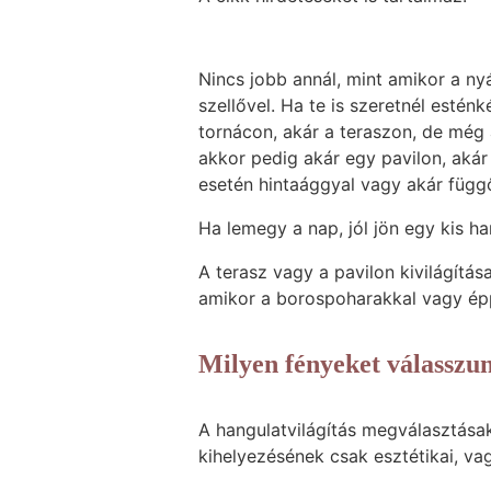
Nincs jobb annál, mint amikor a ny
szellővel. Ha te is szeretnél estén
tornácon, akár a teraszon, de még 
akkor pedig akár egy pavilon, aká
esetén hintaággyal vagy akár függő
Ha lemegy a nap, jól jön egy kis h
A terasz vagy a pavilon kivilágítás
amikor a borospoharakkal vagy épp
Milyen fényeket válasszu
A hangulatvilágítás megválasztása
kihelyezésének csak esztétikai, va