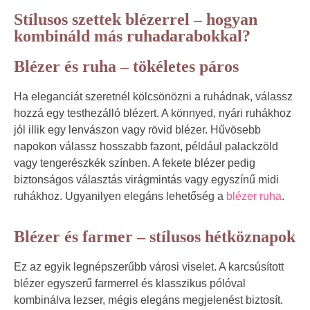
Stílusos szettek blézerrel – hogyan
kombináld más ruhadarabokkal?
Blézer és ruha – tökéletes páros
Ha eleganciát szeretnél kölcsönözni a ruhádnak, válassz
hozzá egy testhezálló blézert. A könnyed, nyári ruhákhoz
jól illik egy lenvászon vagy rövid blézer. Hűvösebb
napokon válassz hosszabb fazont, például palackzöld
vagy tengerészkék színben. A fekete blézer pedig
biztonságos választás virágmintás vagy egyszínű midi
ruhákhoz. Ugyanilyen elegáns lehetőség a
blézer ruha
.
Blézer és farmer – stílusos hétköznapok
Ez az egyik legnépszerűbb városi viselet. A karcsúsított
blézer egyszerű farmerrel és klasszikus pólóval
kombinálva lezser, mégis elegáns megjelenést biztosít.