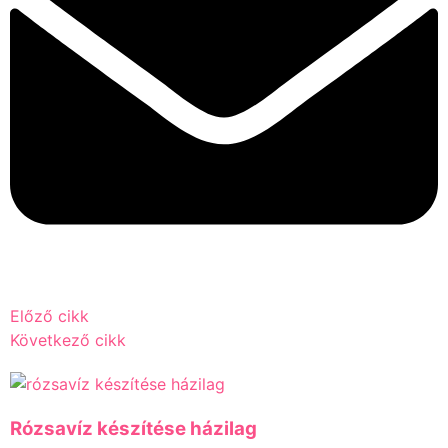
Előző cikk
Következő cikk
Rózsavíz készítése házilag