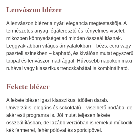
Lenvászon blézer
A lenvászon blézer a nyári elegancia megtestesítője. A
természetes anyag légáteresztő és kényelmes viselet,
miközben könnyedséget ad minden összeállításnak.
Leggyakrabban világos árnyalatokban – bézs, ecru vagy
pasztell színekben – kapható, és kiválóan mutat egyszerű
toppal és lenvászon nadrággal. Hűvösebb napokon maxi
ruhával vagy klasszikus trencskabáttal is kombinálható.
Fekete blézer
A fekete blézer igazi klasszikus, időtlen darab.
Univerzális, elegáns és sokoldalú – viselhető irodába, de
akár esti programra is. Jól mutat teljesen fekete
összeállításban, de lazább verzióban is remekül működik
kék farmerrel, fehér pólóval és sportcipővel.