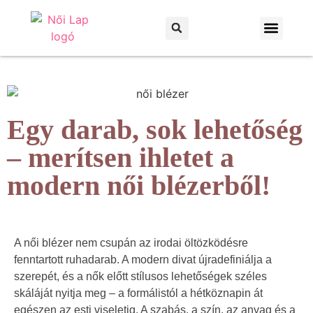
Otthon és kert
Háztartás és praktikák
Egy darab, sok lehetőség
– merítsen ihletet a
modern női blézerből!
A női blézer nem csupán az irodai öltözködésre
fenntartott ruhadarab. A modern divat újradefiniálja a
szerepét, és a nők előtt stílusos lehetőségek széles
skáláját nyitja meg – a formálistól a hétköznapin át
egészen az esti viseletig. A szabás, a szín, az anyag és a