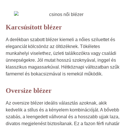
Karcsúsított blézer
A derékban szabott blézer kiemeli a nőies sziluettet és
eleganciát kölcsönöz az öltözéknek. Tökéletes
munkahelyi viselethez, üzleti találkozókra vagy családi
ünnepségekre. Jól mutat hosszú szoknyával, inggel és
klasszikus magassarkúval. Hétköznapi változatban szűk
farmerrel és bokacsizmával is remekül működik.
Oversize blézer
Az oversize blézer ideális választás azoknak, akik
kedvelik a stílus és a kényelem kombinációját. A bővebb
szabás, a leengedett vállvonal és a hosszabb ujjak laza,
divatos megjelenést biztosítanak. Ez a fazon férfi ruhatár