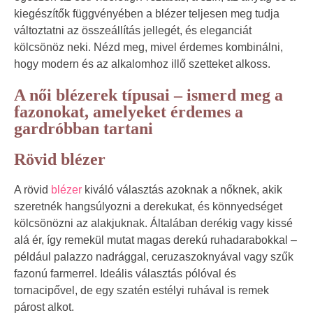
kiegészítők függvényében a blézer teljesen meg tudja
változtatni az összeállítás jellegét, és eleganciát
kölcsönöz neki. Nézd meg, mivel érdemes kombinálni,
hogy modern és az alkalomhoz illő szetteket alkoss.
A női blézerek típusai – ismerd meg a
fazonokat, amelyeket érdemes a
gardróbban tartani
Rövid blézer
A rövid
blézer
kiváló választás azoknak a nőknek, akik
szeretnék hangsúlyozni a derekukat, és könnyedséget
kölcsönözni az alakjuknak. Általában derékig vagy kissé
alá ér, így remekül mutat magas derekú ruhadarabokkal –
például palazzo nadrággal, ceruzaszoknyával vagy szűk
fazonú farmerrel. Ideális választás pólóval és
tornacipővel, de egy szatén estélyi ruhával is remek
párost alkot.