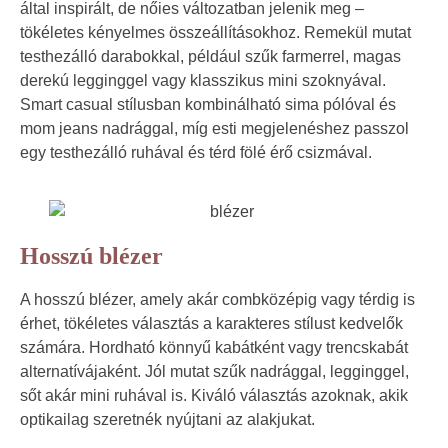
által inspirált, de nőies változatban jelenik meg –
tökéletes kényelmes összeállításokhoz. Remekül mutat
testhezálló darabokkal, például szűk farmerrel, magas
derekú legginggel vagy klasszikus mini szoknyával.
Smart casual stílusban kombinálható sima pólóval és
mom jeans nadrággal, míg esti megjelenéshez passzol
egy testhezálló ruhával és térd fölé érő csizmával.
Hosszú blézer
A hosszú blézer, amely akár combközépig vagy térdig is
érhet, tökéletes választás a karakteres stílust kedvelők
számára. Hordható könnyű kabátként vagy trencskabát
alternatívájaként. Jól mutat szűk nadrággal, legginggel,
sőt akár mini ruhával is. Kiváló választás azoknak, akik
optikailag szeretnék nyújtani az alakjukat.