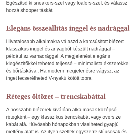
Egészítsd ki sneakers-szel vagy loafers-szel, és válassz
hozzá shopper táskát.
Elegáns összeállítás inggel és nadrággal
Hivatalosabb alkalmakra válaszd a karcsúsított blézert
klasszikus inggel és anyagból készült nadrággal –
például szivarnadrággal. A megjelenést elegáns
kiegészítőkkel teheted teljessé – minimalista ékszerekkel
és bőrtáskával. Ha modern megjelenésre vágysz, az
inget lecserélheted V-nyakú kötött topra.
Réteges öltözet – trencskabáttal
A hosszabb blézerek kiválóan alkalmasak középső
rétegként – egy klasszikus trencskabát vagy oversize
kabát alá. Hűvösebb hónapokban viselheted gyapjú
mellény alatt is. Az ilyen szettek egyszerre stílusosak és