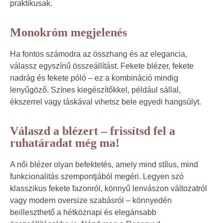
praktikusak.
Monokróm megjelenés
Ha fontos számodra az összhang és az elegancia,
válassz egyszínű összeállítást. Fekete blézer, fekete
nadrág és fekete póló – ez a kombináció mindig
lenyűgöző. Színes kiegészítőkkel, például sállal,
ékszerrel vagy táskával vihetsz bele egyedi hangsúlyt.
Válaszd a blézert – frissítsd fel a
ruhatáradat még ma!
A női blézer olyan befektetés, amely mind stílus, mind
funkcionalitás szempontjából megéri. Legyen szó
klasszikus fekete fazonról, könnyű lenvászon változatról
vagy modern oversize szabásról – könnyedén
beilleszthető a hétköznapi és elegánsabb