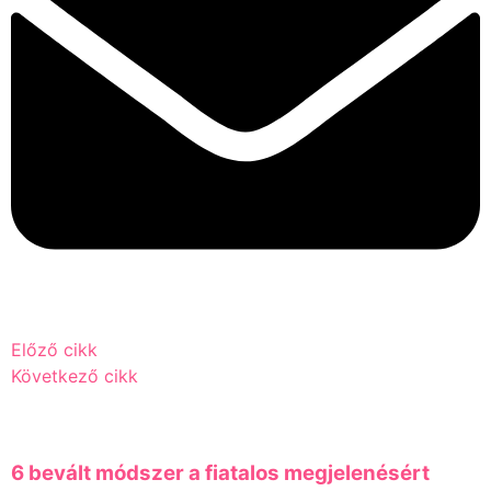
Előző cikk
Következő cikk
6 bevált módszer a fiatalos megjelenésért