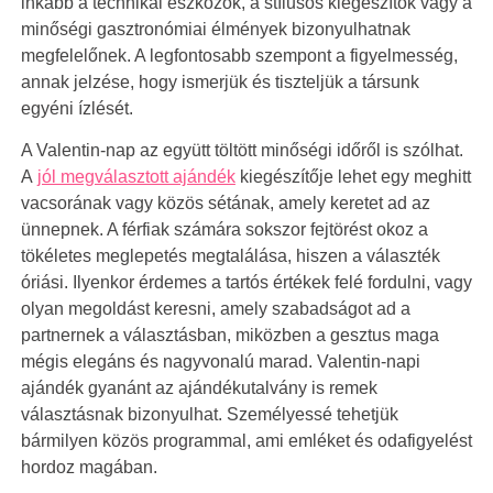
inkább a technikai eszközök, a stílusos kiegészítők vagy a
minőségi gasztronómiai élmények bizonyulhatnak
megfelelőnek. A legfontosabb szempont a figyelmesség,
annak jelzése, hogy ismerjük és tiszteljük a társunk
egyéni ízlését.
A Valentin-nap az együtt töltött minőségi időről is szólhat.
A
jól megválasztott ajándék
kiegészítője lehet egy meghitt
vacsorának vagy közös sétának, amely keretet ad az
ünnepnek. A férfiak számára sokszor fejtörést okoz a
tökéletes meglepetés megtalálása, hiszen a választék
óriási. Ilyenkor érdemes a tartós értékek felé fordulni, vagy
olyan megoldást keresni, amely szabadságot ad a
partnernek a választásban, miközben a gesztus maga
mégis elegáns és nagyvonalú marad. Valentin-napi
ajándék gyanánt az ajándékutalvány is remek
választásnak bizonyulhat. Személyessé tehetjük
bármilyen közös programmal, ami emléket és odafigyelést
hordoz magában.