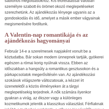
sablonos megoldásokhoz. Kis előrelátással valóban
személyre szabott és örömet okozó meglepetéseket
szerezhetünk. Az ajándékozás lényege ugyanis az a
gondoskodás és idő, amelyet a másik ember vágyainak
megismerésére fordítunk.
A Valentin-nap romantikája és az
ajándékozás hagyományai
Február 14-e a szerelmesek napjaként vonult be a
köztudatba. Bár sokan modern ünnepnek tartják, gyökerei
egészen a római korig nyúlnak vissza. Ebben az
időszakban a hangsúly a romantikus gesztusokon és a
párkapcsolatok megerősítésén van. Az ajándékozási
szokások világszerte változatosak, a kézzel írt
üzenetektől a közös élményeken át a tárgyi
meglepetésekig terjednek. A nők számára ilyenkor
gyakran a virág, az ékszer vagy a különleges
kozmetikumok jelentik a klasszikus választást. Férfiaknak