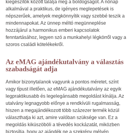
kiegészítők között találja meg a boldogságot. A nőnap
alkalmával a praktikus, de igényes meglepetések is
népszerűek, amelyek megkönnyítik vagy szebbé teszik a
mindennapokat. Az ünnep méltó megünneplése
hozzájárul a harmonikus emberi kapcsolatok
fenntartásához, legyen szó a munkahelyi légkörről vagy a
szoros családi kötelékekről.
Az eMAG ajándékutalvány a választás
szabadságát adja
Amikor bizonytalanok vagyunk a pontos méretet, színt
vagy típust illetően, az eMAG ajándékutalvány az egyik
legpraktikusabb és legelegánsabb megoldást kínálja. Az
utalvány legnagyobb előnye a rendkívüli rugalmasság,
hiszen a megajándékozott több százezer termék közül
választhatja ki azt, amire valóban szüksége van. Ez a
megoldás kiküszöböli a tévedés kockázatát, miközben
biztosítja, hogy az ajándék ne a szekrény mélyén