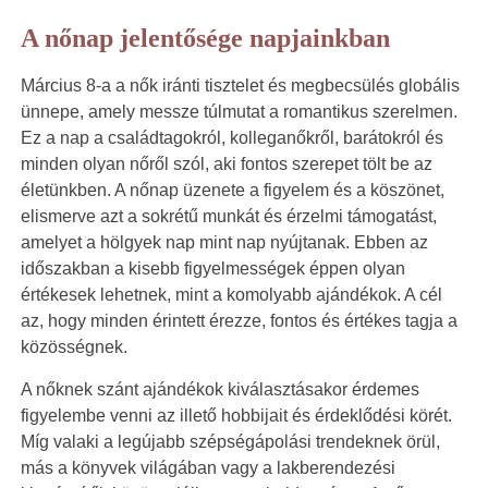
A nőnap jelentősége napjainkban
Március 8-a a nők iránti tisztelet és megbecsülés globális
ünnepe, amely messze túlmutat a romantikus szerelmen.
Ez a nap a családtagokról, kolleganőkről, barátokról és
minden olyan nőről szól, aki fontos szerepet tölt be az
életünkben. A nőnap üzenete a figyelem és a köszönet,
elismerve azt a sokrétű munkát és érzelmi támogatást,
amelyet a hölgyek nap mint nap nyújtanak. Ebben az
időszakban a kisebb figyelmességek éppen olyan
értékesek lehetnek, mint a komolyabb ajándékok. A cél
az, hogy minden érintett érezze, fontos és értékes tagja a
közösségnek.
A nőknek szánt ajándékok kiválasztásakor érdemes
figyelembe venni az illető hobbijait és érdeklődési körét.
Míg valaki a legújabb szépségápolási trendeknek örül,
más a könyvek világában vagy a lakberendezési