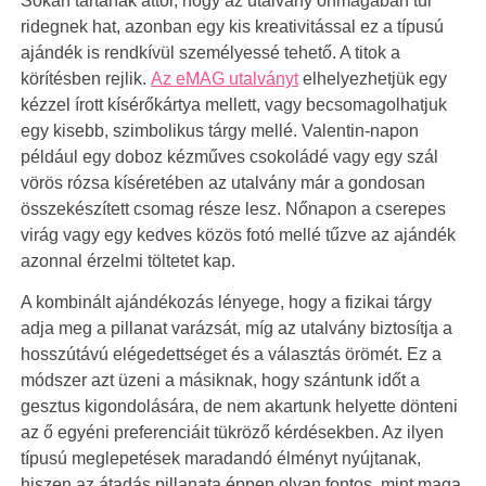
Sokan tartanak attól, hogy az utalvány önmagában túl
ridegnek hat, azonban egy kis kreativitással ez a típusú
ajándék is rendkívül személyessé tehető. A titok a
körítésben rejlik.
Az eMAG utalványt
elhelyezhetjük egy
kézzel írott kísérőkártya mellett, vagy becsomagolhatjuk
egy kisebb, szimbolikus tárgy mellé. Valentin-napon
például egy doboz kézműves csokoládé vagy egy szál
vörös rózsa kíséretében az utalvány már a gondosan
összekészített csomag része lesz. Nőnapon a cserepes
virág vagy egy kedves közös fotó mellé tűzve az ajándék
azonnal érzelmi töltetet kap.
A kombinált ajándékozás lényege, hogy a fizikai tárgy
adja meg a pillanat varázsát, míg az utalvány biztosítja a
hosszútávú elégedettséget és a választás örömét. Ez a
módszer azt üzeni a másiknak, hogy szántunk időt a
gesztus kigondolására, de nem akartunk helyette dönteni
az ő egyéni preferenciáit tükröző kérdésekben. Az ilyen
típusú meglepetések maradandó élményt nyújtanak,
hiszen az átadás pillanata éppen olyan fontos, mint maga