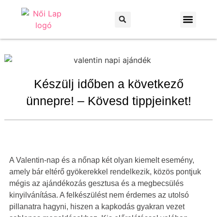
Otthon és kert
Háztartás és praktikák
Készülj időben a következő
ünnepre! – Kövesd tippjeinket!
A Valentin-nap és a nőnap két olyan kiemelt esemény,
amely bár eltérő gyökerekkel rendelkezik, közös pontjuk
mégis az ajándékozás gesztusa és a megbecsülés
kinyilvánítása. A felkészülést nem érdemes az utolsó
pillanatra hagyni, hiszen a kapkodás gyakran vezet