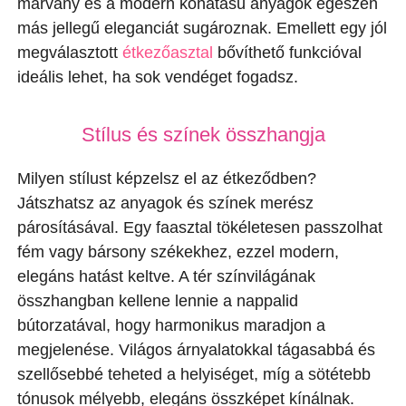
márvány és a modern kőhatású anyagok egészen
más jellegű eleganciát sugároznak. Emellett egy jól
megválasztott
étkezőasztal
bővíthető funkcióval
ideális lehet, ha sok vendéget fogadsz.
Stílus és színek összhangja
Milyen stílust képzelsz el az étkeződben?
Játszhatsz az anyagok és színek merész
párosításával. Egy faasztal tökéletesen passzolhat
fém vagy bársony székekhez, ezzel modern,
elegáns hatást keltve. A tér színvilágának
összhangban kellene lennie a nappalid
bútorzatával, hogy harmonikus maradjon a
megjelenése. Világos árnyalatokkal tágasabbá és
szellősebbé teheted a helyiséget, míg a sötétebb
tónusok mélyebb, elegáns összképet kínálnak.