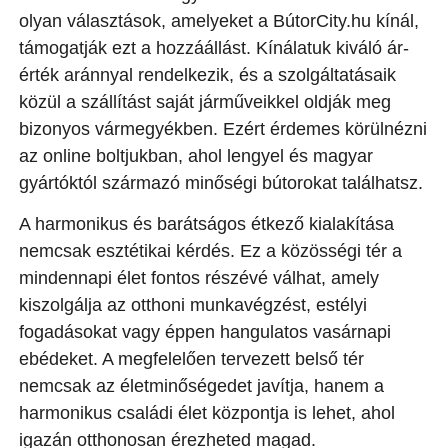
olyan választások, amelyeket a BútorCity.hu kínál,
támogatják ezt a hozzáállást. Kínálatuk kiváló ár-
érték aránnyal rendelkezik, és a szolgáltatásaik
közül a szállítást saját járműveikkel oldják meg
bizonyos vármegyékben. Ezért érdemes körülnézni
az online boltjukban, ahol lengyel és magyar
gyártóktól származó minőségi bútorokat találhatsz.
A harmonikus és barátságos étkező kialakítása
nemcsak esztétikai kérdés. Ez a közösségi tér a
mindennapi élet fontos részévé válhat, amely
kiszolgálja az otthoni munkavégzést, estélyi
fogadásokat vagy éppen hangulatos vasárnapi
ebédeket. A megfelelően tervezett belső tér
nemcsak az életminőségedet javítja, hanem a
harmonikus családi élet központja is lehet, ahol
igazán otthonosan érezheted magad.