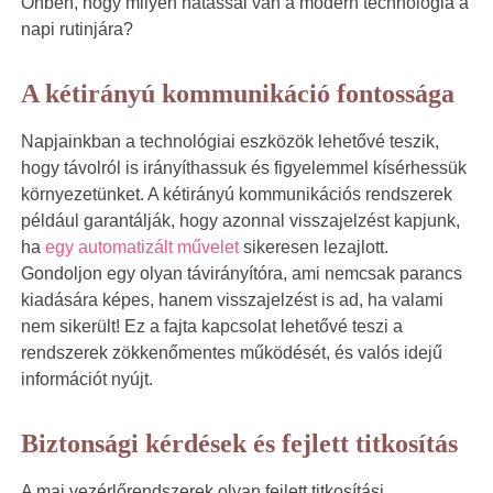
Önben, hogy milyen hatással van a modern technológia a
napi rutinjára?
A kétirányú kommunikáció fontossága
Napjainkban a technológiai eszközök lehetővé teszik,
hogy távolról is irányíthassuk és figyelemmel kísérhessük
környezetünket. A kétirányú kommunikációs rendszerek
például garantálják, hogy azonnal visszajelzést kapjunk,
ha
egy automatizált művelet
sikeresen lezajlott.
Gondoljon egy olyan távirányítóra, ami nemcsak parancs
kiadására képes, hanem visszajelzést is ad, ha valami
nem sikerült! Ez a fajta kapcsolat lehetővé teszi a
rendszerek zökkenőmentes működését, és valós idejű
információt nyújt.
Biztonsági kérdések és fejlett titkosítás
A mai vezérlőrendszerek olyan fejlett titkosítási