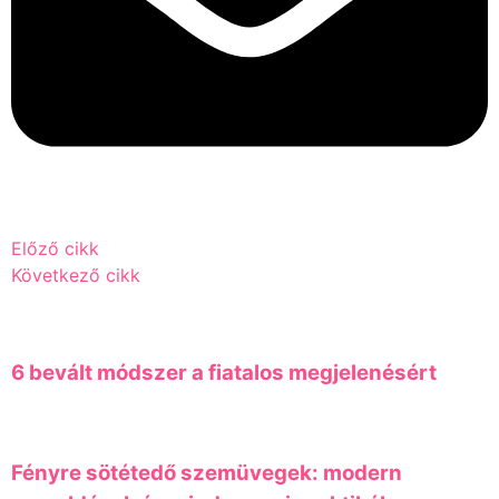
Előző cikk
Következő cikk
6 bevált módszer a fiatalos megjelenésért
Fényre sötétedő szemüvegek: modern