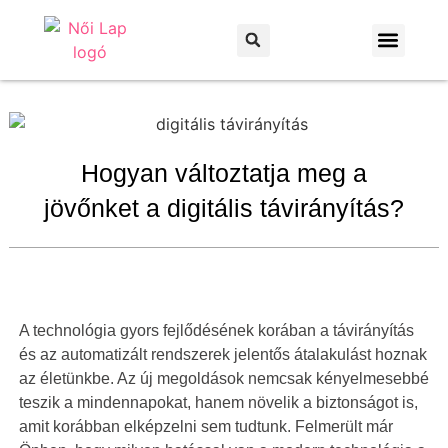
Otthon és kert
Háztartás és praktikák
Hogyan változtatja meg a
jövőnket a digitális távirányítás?
A technológia gyors fejlődésének korában a távirányítás
és az automatizált rendszerek jelentős átalakulást hoznak
az életünkbe. Az új megoldások nemcsak kényelmesebbé
teszik a mindennapokat, hanem növelik a biztonságot is,
amit korábban elképzelni sem tudtunk. Felmerült már