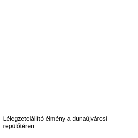
Lélegzetelállító élmény a dunaújvárosi
repülőtéren