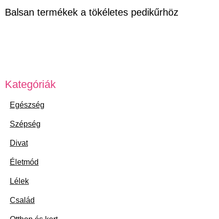
Balsan termékek a tökéletes pedikűrhöz
Kategóriák
Egészség
Szépség
Divat
Életmód
Lélek
Család