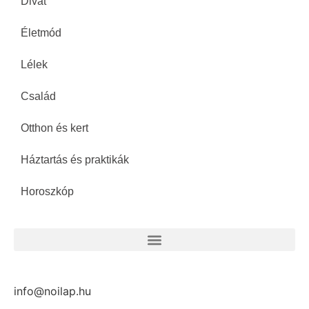
Divat
Életmód
Lélek
Család
Otthon és kert
Háztartás és praktikák
Horoszkóp
info@noilap.hu