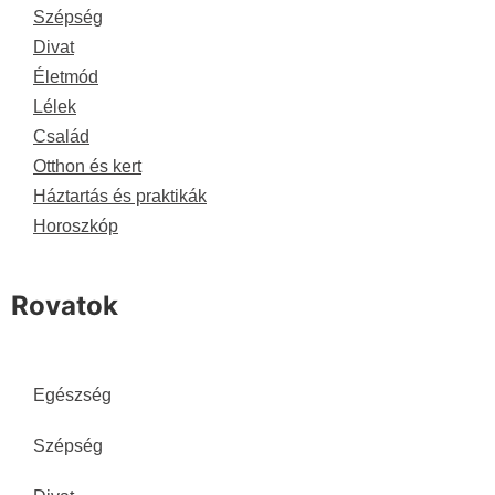
Szépség
Divat
Életmód
Lélek
Család
Otthon és kert
Háztartás és praktikák
Horoszkóp
Rovatok
Egészség
Szépség