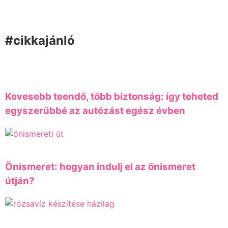
#cikkajánló
Kevesebb teendő, több biztonság: így teheted
egyszerűbbé az autózást egész évben
Önismeret: hogyan indulj el az önismeret
útján?