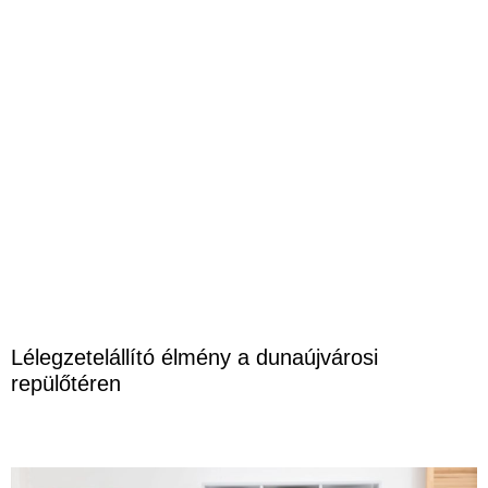
Lélegzetelállító élmény a dunaújvárosi
repülőtéren