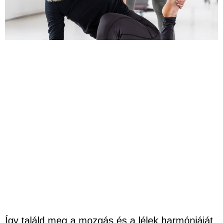
Így találd meg a mozgás és a lélek harmóniáját