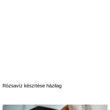
Rózsavíz készítése házilag