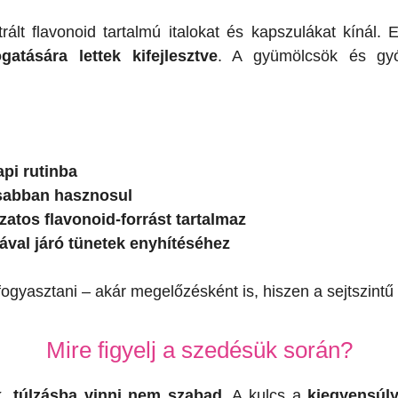
ált flavonoid tartalmú italokat és kapszulákat kínál.
tására lettek kifejlesztve
. A gyümölcsök és gyó
api rutinba
sabban hasznosul
atos flavonoid-forrást tartalmaz
val járó tünetek enyhítéséhez
gyasztani – akár megelőzésként is, hiszen a sejtszintű 
Mire figyelj a szedésük során?
k,
túlzásba vinni nem szabad
. A kulcs a
kiegyensúl