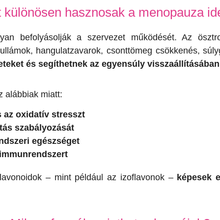
t különösen hasznosak a menopauza id
lyan befolyásolják a szervezet működését. Az öszt
hullámok, hangulatzavarok, csonttömeg csökkenés, súl
eteket és segíthetnek az egyensúly visszaállításában
 alábbiak miatt:
 az oxidatív stresszt
tás szabályozását
endszeri egészséget
z immunrendszert
lavonoidok – mint például az izoflavonok –
képesek e