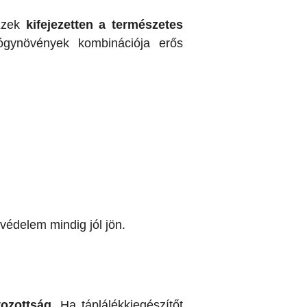
 Ezek
kifejezetten a természetes
gynövények kombinációja erős
védelem mindig jól jön.
yozottság
. Ha táplálékkiegészítőt