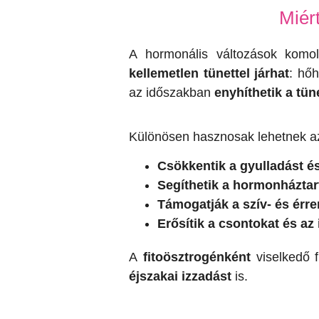
Miér
A hormonális változások komo
kellemetlen tünettel járhat
: hő
az időszakban
enyhíthetik a tün
Különösen hasznosak lehetnek az
Csökkentik a gyulladást és
Segíthetik a hormonháztar
Támogatják a szív- és érr
Erősítik a csontokat és a
A
fitoösztrogénként
viselkedő f
éjszakai izzadást
is.