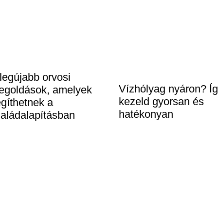
legújabb orvosi
Vízhólyag nyáron? Í
egoldások, amelyek
kezeld gyorsan és
gíthetnek a
hatékonyan
aládalapításban