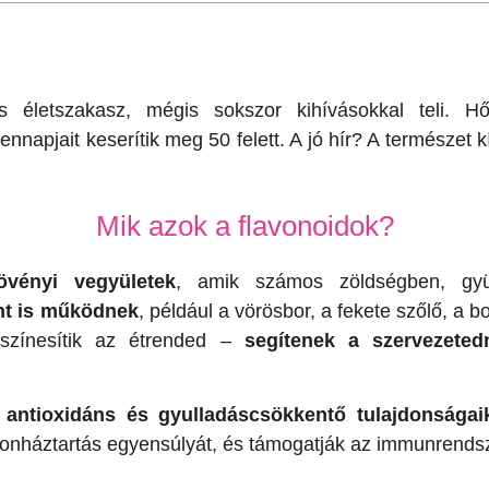
életszakasz, mégis sokszor kihívásokkal teli. Hőh
napjait keserítik meg 50 felett. A jó hír? A természet k
Mik azok a flavonoidok?
övényi vegyületek
, amik számos zöldségben, gy
nt is működnek
, például a vörösbor, a fekete szőlő, a
zínesítik az étrended –
segítenek a szervezete
b
antioxidáns és gyulladáscsökkentő tulajdonságaik
rmonháztartás egyensúlyát, és támogatják az immunrendsz