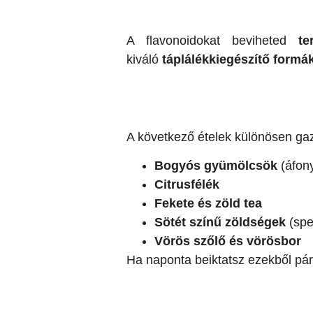
A flavonoidokat beviheted
te
kiváló
táplálékkiegészítő formá
A következő ételek különösen ga
Bogyós gyümölcsök
(áfony
Citrusfélék
Fekete és zöld tea
Sötét színű zöldségek
(spe
Vörös szőlő és vörösbor
Ha naponta beiktatsz ezekből pár