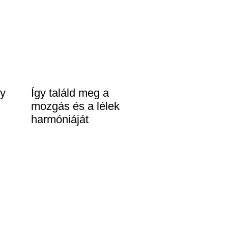
gy
Így találd meg a
mozgás és a lélek
harmóniáját