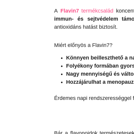
A
Flavin7
termékcsalád
koncentr
immun- és sejtvédelem támoga
antioxidáns hatást biztosít.
Miért előnyös a Flavin7?
Könnyen beilleszthető a n
Folyékony formában gyor
Nagy mennyiségű és változ
Hozzájárulhat a menopauzá
Érdemes napi rendszerességgel fo
Bár a flavonoidok természetese