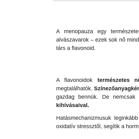
A menopauza egy természetes 
alvászavarok – ezek sok nő minden
társ a flavonoid.
A flavonoidok
természetes n
megtalálhatók.
Színezőanyagké
gazdag bennük. De nemcsak s
kihívásaival.
Hatásmechanizmusuk leginkáb
oxidatív stressztől, segítik a ho