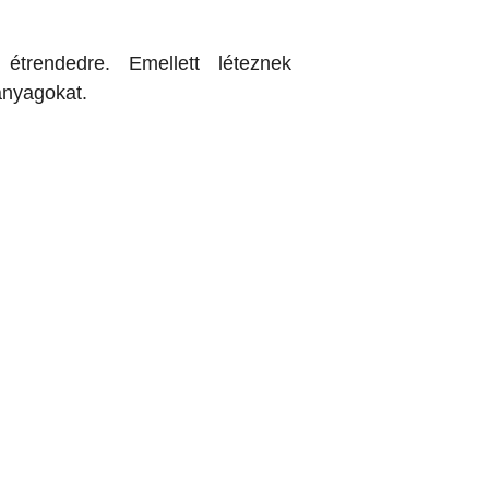
trendedre. Emellett léteznek
anyagokat.