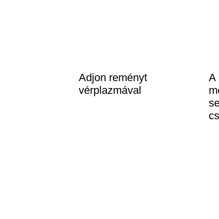
Adjon reményt
A 
vérplazmával
m
se
cs