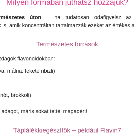
Milyen formában juthatsz hozzájuk?
rmészetes úton
– ha tudatosan odafigyelsz az é
k
is, amik koncentráltan tartalmazzák ezeket az értékes 
Természetes források
zdagok flavonoidokban:
a, málna, fekete ribizli)
nót, brokkoli)
 adagot, máris sokat tettél magadért!
Táplálékkiegészítők – például Flavin7