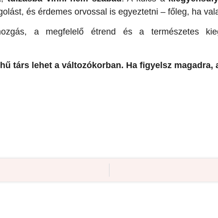
golást, és érdemes orvossal is egyeztetni – főleg, ha va
ozgás, a megfelelő étrend és a természetes ki
ű társ lehet a változókorban. Ha figyelsz magadra, a