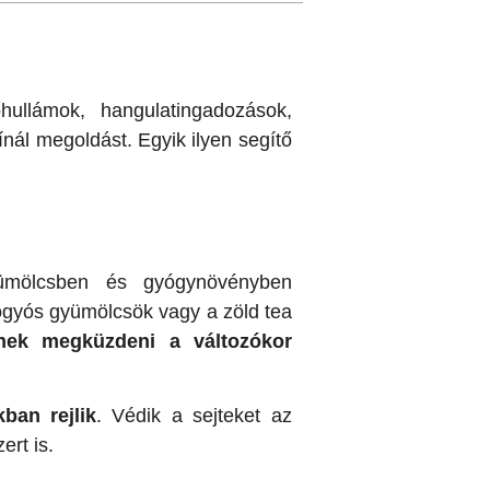
ullámok, hangulatingadozások,
ínál megoldást. Egyik ilyen segítő
ümölcsben és gyógynövényben
 bogyós gyümölcsök vagy a zöld tea
dnek megküzdeni a változókor
ban rejlik
. Védik a sejteket az
ert is.