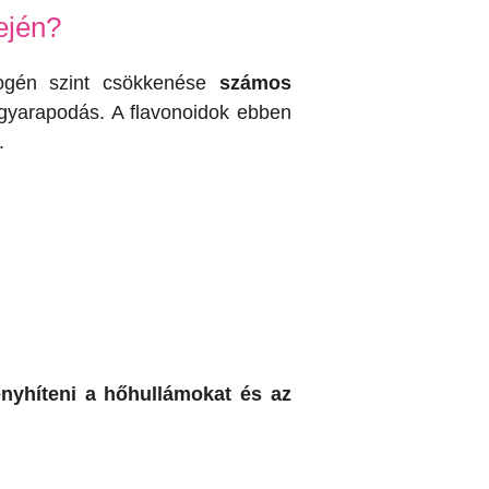
ején?
rogén szint csökkenése
számos
ygyarapodás. A flavonoidok ebben
.
nyhíteni a hőhullámokat és az