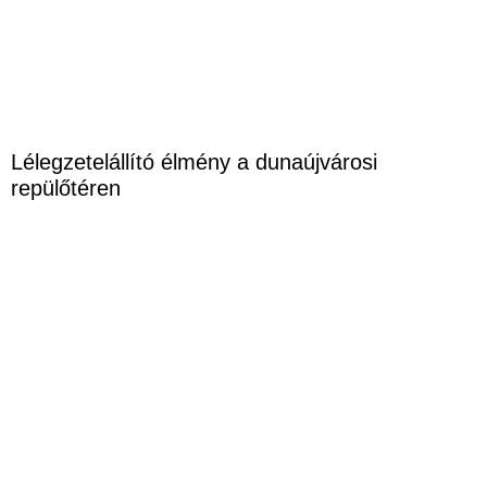
Lélegzetelállító élmény a dunaújvárosi
repülőtéren