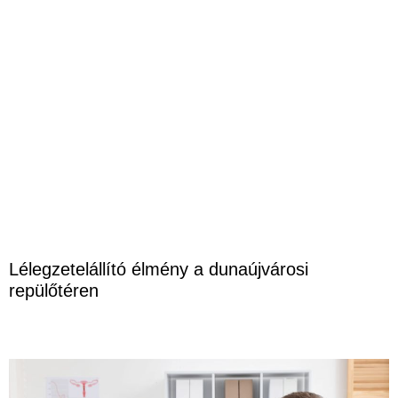
Lélegzetelállító élmény a dunaújvárosi
repülőtéren