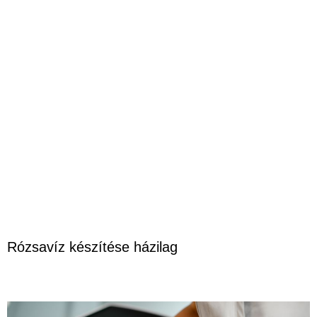
Rózsavíz készítése házilag