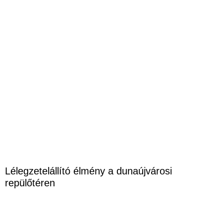
Lélegzetelállító élmény a dunaújvárosi
repülőtéren