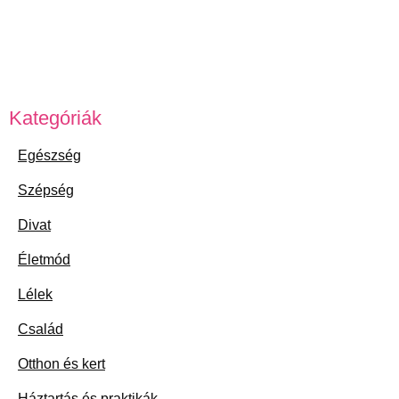
Kategóriák
Egészség
Szépség
Divat
Életmód
Lélek
Család
Otthon és kert
Háztartás és praktikák