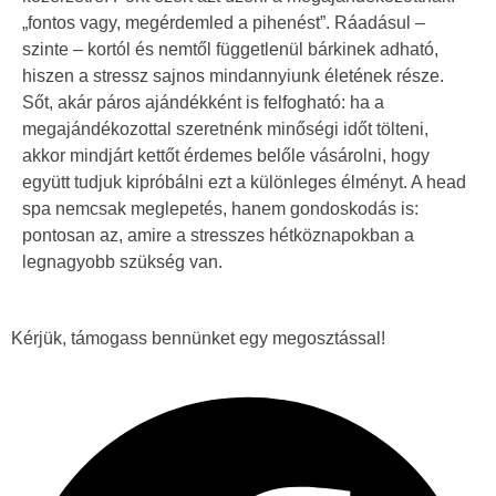
„fontos vagy, megérdemled a pihenést”. Ráadásul –
szinte – kortól és nemtől függetlenül bárkinek adható,
hiszen a stressz sajnos mindannyiunk életének része.
Sőt, akár páros ajándékként is felfogható: ha a
megajándékozottal szeretnénk minőségi időt tölteni,
akkor mindjárt kettőt érdemes belőle vásárolni, hogy
együtt tudjuk kipróbálni ezt a különleges élményt. A head
spa nemcsak meglepetés, hanem gondoskodás is:
pontosan az, amire a stresszes hétköznapokban a
legnagyobb szükség van.
Kérjük, támogass bennünket egy megosztással!