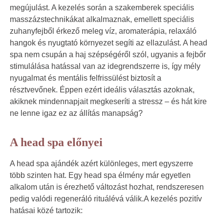
megújulást. A kezelés során a szakemberek speciális
masszázstechnikákat alkalmaznak, emellett speciális
zuhanyfejből érkező meleg víz, aromaterápia, relaxáló
hangok és nyugtató környezet segíti az ellazulást. A head
spa nem csupán a haj szépségéről szól, ugyanis a fejbőr
stimulálása hatással van az idegrendszerre is, így mély
nyugalmat és mentális felfrissülést biztosít a
résztvevőnek. Éppen ezért ideális választás azoknak,
akiknek mindennapjait megkeseríti a stressz – és hát kire
ne lenne igaz ez az állítás manapság?
A head spa előnyei
A head spa ajándék azért különleges, mert egyszerre
több szinten hat. Egy head spa élmény már egyetlen
alkalom után is érezhető változást hozhat, rendszeresen
pedig valódi regeneráló rituálévá válik.A kezelés pozitív
hatásai közé tartozik: