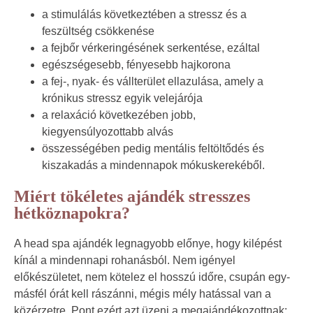
a stimulálás következtében a stressz és a
feszültség csökkenése
a fejbőr vérkeringésének serkentése, ezáltal
egészségesebb, fényesebb hajkorona
a fej-, nyak- és vállterület ellazulása, amely a
krónikus stressz egyik velejárója
a relaxáció következében jobb,
kiegyensúlyozottabb alvás
összességében pedig mentális feltöltődés és
kiszakadás a mindennapok mókuskerekéből.
Miért tökéletes ajándék stresszes
hétköznapokra?
A head spa ajándék legnagyobb előnye, hogy kilépést
kínál a mindennapi rohanásból. Nem igényel
előkészületet, nem kötelez el hosszú időre, csupán egy-
másfél órát kell rászánni, mégis mély hatással van a
közérzetre. Pont ezért azt üzeni a megajándékozottnak: