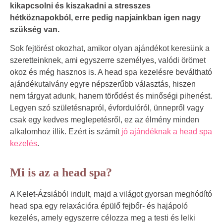
kikapcsolni és kiszakadni a stresszes
hétköznapokból, erre pedig napjainkban igen nagy
szükség van.
Sok fejtörést okozhat, amikor olyan ajándékot keresünk a
szeretteinknek, ami egyszerre személyes, valódi örömet
okoz és még hasznos is. A head spa kezelésre beváltható
ajándékutalvány egyre népszerűbb választás, hiszen
nem tárgyat adunk, hanem törődést és minőségi pihenést.
Legyen szó születésnapról, évfordulóról, ünnepről vagy
csak egy kedves meglepetésről, ez az élmény minden
alkalomhoz illik. Ezért is számít
jó ajándéknak a head spa
kezelés
.
Mi is az a head spa?
A Kelet-Ázsiából indult, majd a világot gyorsan meghódító
head spa egy relaxációra épülő fejbőr- és hajápoló
kezelés, amely egyszerre célozza meg a testi és lelki