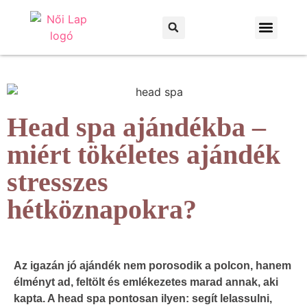
Otthon és kert
Háztartás és praktikák
Head spa ajándékba –
miért tökéletes ajándék
stresszes
hétköznapokra?
Az igazán jó ajándék nem porosodik a polcon, hanem
élményt ad, feltölt és emlékezetes marad annak, aki
kapta. A head spa pontosan ilyen: segít lelassulni,