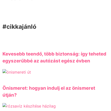
#cikkajánló
Kevesebb teendő, több biztonság: így teheted
egyszerűbbé az autózást egész évben
Önismeret: hogyan indulj el az önismeret
útján?