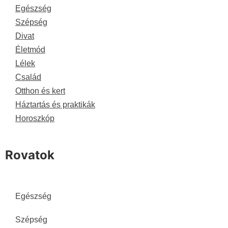
Egészség
Szépség
Divat
Életmód
Lélek
Család
Otthon és kert
Háztartás és praktikák
Horoszkóp
Rovatok
Egészség
Szépség