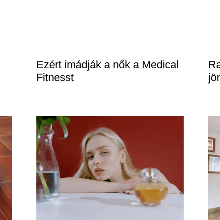
Ezért imádják a nők a Medical
Ra
Fitnesst
jö