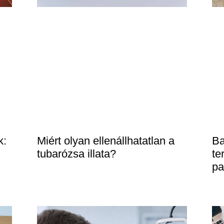
k:
Miért olyan ellenállhatatlan a
Ba
tubarózsa illata?
te
pa