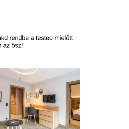
kd rendbe a tested mielőtt
n az ősz!