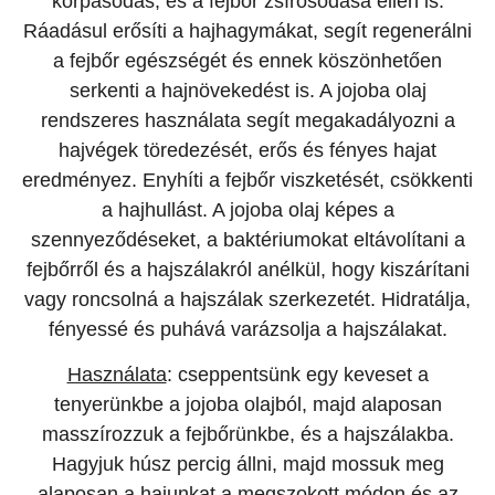
korpásodás, és a fejbőr zsírosodása ellen is.
Ráadásul erősíti a hajhagymákat, segít regenerálni
a fejbőr egészségét és ennek köszönhetően
serkenti a hajnövekedést is. A jojoba olaj
rendszeres használata segít megakadályozni a
hajvégek töredezését, erős és fényes hajat
eredményez. Enyhíti a fejbőr viszketését, csökkenti
a hajhullást. A jojoba olaj képes a
szennyeződéseket, a baktériumokat eltávolítani a
fejbőrről és a hajszálakról anélkül, hogy kiszárítani
vagy roncsolná a hajszálak szerkezetét. Hidratálja,
fényessé és puhává varázsolja a hajszálakat.
Használata
: cseppentsünk egy keveset a
tenyerünkbe a jojoba olajból, majd alaposan
masszírozzuk a fejbőrünkbe, és a hajszálakba.
Hagyjuk húsz percig állni, majd mossuk meg
alaposan a hajunkat a megszokott módon és az