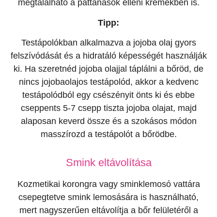
megtalálható a pattanások elleni krémekben is.
Tipp:
Testápolókban alkalmazva a jojoba olaj gyors
felszívódását és a hidratáló képességét használják
ki. Ha szeretnéd jojoba olajjal táplálni a bőröd, de
nincs jojobaolajos testápolód, akkor a kedvenc
testápolódból egy csészényit önts ki és ebbe
cseppents 5-7 csepp tiszta jojoba olajat, majd
alaposan keverd össze és a szokásos módon
masszírozd a testápolót a bőrödbe.
Smink eltávolítása
Kozmetikai korongra vagy sminklemosó vattára
csepegtetve smink lemosására is használható,
mert nagyszerűen eltávolítja a bőr felületéről a