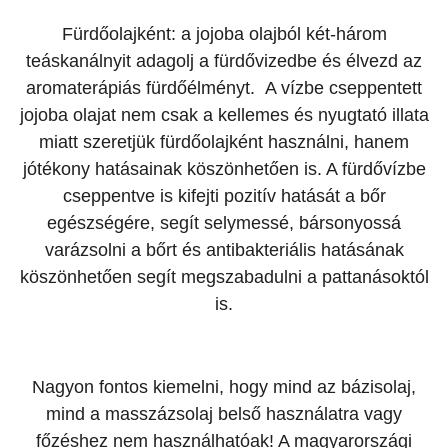
Fürdőolajként: a jojoba olajból két-három
teáskanálnyit adagolj a fürdővizedbe és élvezd az
aromaterápiás fürdőélményt. A vízbe cseppentett
jojoba olajat nem csak a kellemes és nyugtató illata
miatt szeretjük fürdőolajként használni, hanem
jótékony hatásainak köszönhetően is. A fürdővízbe
cseppentve is kifejti pozitív hatását a bőr
egészségére, segít selymessé, bársonyossá
varázsolni a bőrt és antibakteriális hatásának
köszönhetően segít megszabadulni a pattanásoktól
is.
Nagyon fontos kiemelni, hogy mind az bázisolaj,
mind a masszázsolaj belső használatra vagy
főzéshez nem használhatóak! A magyarországi