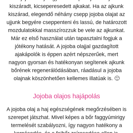
kiszáradt, kicseperesedett ajkakat. Ha az ajkunk
kiszárad, elegendő néhány csepp jojoba olajat az
ujjunk begyére cseppenteni és lassú, de határozott
mozdulatokkal masszírozzuk be vele az ajkunkat.
Már ez első használat után tapasztalni fogjuk a
jótékony hatását. A jojoba olajjal gazdagított
ajakápolók is éppen azért népszerűek, mert
nagyon gyorsan és hatékonyan segítenek ajkunk
bőrének regenerálódásában, ráadásul a jojoba
olajnak köszönhetően kellemes illatúak is. 🙂
Jojoba olajos hajápolás
A jojoba olaj a haj egészségének megőrzésében is
szerepet játszhat. Mivel képes a bőr faggyúmirigy
termelését szabályozni, így nagyon hatékony a