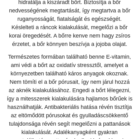
hidratálja a kiszáradt bőrt. Biztosítja a bőr
nedvességének megtartását, így megtartva a bőr
ruganyosságát, fiatalságát és egészségét.
Késlelteti a ráncok kialakulását, megelőzi a bőr
korai öregedését. A bőrre kenve nem hagy zsíros
érzetet, a bőr könnyen beszívja a jojoba olajat.
Természetes formában található benne E-vitamin,
ami védi a bőrt az oxidatív stressztől, amelyet a
környezetben található káros anyagok okoznak.
Nem tömíti el a bőr pórusait, így nem járul hozzá
az aknék kialakulásához. Engedi a bőrt lélegezni,
így a mitesszerek kialakulására hajlamos bőrűek is
használhatják. Antibakteriális hatása révén tisztítja
az eltömődött pórusokat és gyulladáscsökkentő
tulajdonsága révén segít megelőzni a pattanások
kialakulását. Adalékanyagként gyakran