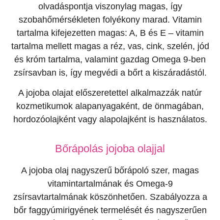
olvadáspontja viszonylag magas, így
szobahőmérsékleten folyékony marad. Vitamin
tartalma kifejezetten magas: A, B és E – vitamin
tartalma mellett magas a réz, vas, cink, szelén, jód
és króm tartalma, valamint gazdag Omega 9-ben
zsírsavban is, így megvédi a bőrt a kiszáradástól.
A jojoba olajat előszeretettel alkalmazzák natúr
kozmetikumok alapanyagaként, de önmagában,
hordozóolajként vagy alapolajként is használatos.
Bőrápolás jojoba olajjal
A jojoba olaj nagyszerű bőrápoló szer, magas
vitamintartalmának és Omega-9
zsírsavtartalmának köszönhetően. Szabályozza a
bőr faggyúmirigyének termelését és nagyszerűen