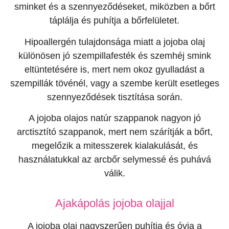
sminket és a szennyeződéseket, miközben a bőrt
táplálja és puhítja a bőrfelületet.
Hipoallergén tulajdonsága miatt a jojoba olaj
különösen jó szempillafesték és szemhéj smink
eltüntetésére is, mert nem okoz gyulladást a
szempillák tövénél, vagy a szembe került esetleges
szennyeződések tisztítása során.
A jojoba olajos natúr szappanok nagyon jó
arctisztító szappanok, mert nem szárítják a bőrt,
megelőzik a mitesszerek kialakulását, és
használatukkal az arcbőr selymessé és puhává
válik.
Ajakápolás jojoba olajjal
A jojoba olaj nagyszerűen puhítja és óvja a