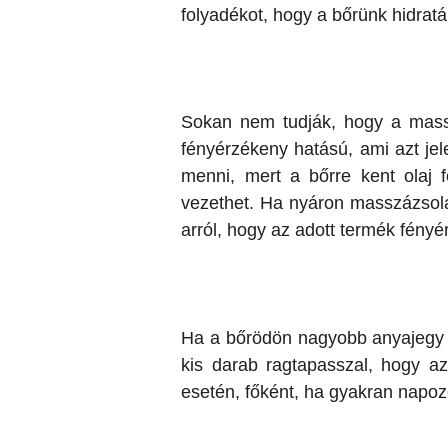
folyadékot, hogy a bőrünk hidrat
Sokan nem tudják, hogy a massz
fényérzékeny hatású, ami azt jel
menni, mert a bőrre kent olaj 
vezethet. Ha nyáron masszázsolaj
arról, hogy az adott termék fényé
Ha a bőrödön nagyobb anyajegy ta
kis darab ragtapasszal, hogy a
esetén, főként, ha gyakran napo