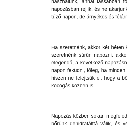
használunk, annál lassabban fo
napozásban rejlik, és ne akarju
tűző napon, de árnyékos és félár
Ha szeretnénk, akkor két héten 
szeretnénk sűrűn napozni, akko
elegendő, a következő napozásná
napon feküdni, főleg, ha minden 
hiszen ne felejtsük el, hogy a 
kocogás közben is.
Napozás közben sokan megfeledke
bőrünk dehidratálttá válik, és