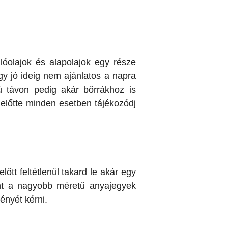
óolajok és alapolajok egy része
gy jó ideig nem ajánlatos a napra
ú távon pedig akár bőrrákhoz is
 előtte minden esetben tájékozódj
tt feltétlenül takard le akár egy
ént a nagyobb méretű anyajegyek
ényét kérni.