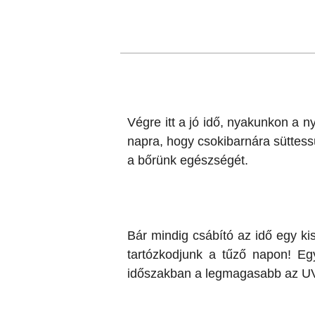
Végre itt a jó idő, nyakunkon a n
napra, hogy csokibarnára süttes
a bőrünk egészségét.
Bár mindig csábító az idő egy kis
tartózkodjunk a tűző napon! Egy
időszakban a legmagasabb az UV 