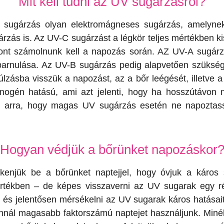
Mit kell tudni az UV sugárzásról?
UV sugárzás olyan elektromágneses sugárzás, amelyne
ás is. Az UV-C sugárzást a légkör teljes mértékben kiszű
ont számolnunk kell a napozás során. AZ UV-A sugárz
barnulása. Az UV-B sugárzás pedig alapvetően szükség
zásba visszük a napozást, az a bőr leégését, illetve a 
nogén hatású, ami azt jelenti, hogy ha hosszútávon 
s arra, hogy magas UV sugárzás esetén ne napoztass
Hogyan védjük a bőrünket napozáskor
enjük be a bőrünket naptejjel, hogy óvjuk a káros s
értékben – de képes visszaverni az UV sugarak egy rés
t és jelentősen mérsékelni az UV sugarak káros hatásai
annál magasabb faktorszámú naptejet használjunk. Miné