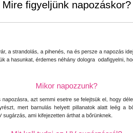
Mire figyeljünk napozáskor?
yár, a strandolás, a pihenés, na és persze a napozás id
sük a hasunkat, érdemes néhány dologra odafigyelni, ho
Mikor napozzunk?
 napozásra, azt semmi esetre se felejtsük el, hogy déle
részt, mert barnulás helyett pillanatok alatt leég a
sugárzás, ami kifejezetten árthat a bőrünknek.