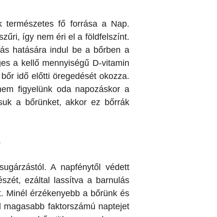
k természetes fő forrása a Nap.
ri, így nem éri el a földfelszínt.
ás hatására indul be a bőrben a
es a kellő mennyiségű D-vitamin
bőr idő előtti öregedését okozza.
nem figyelünk oda napozáskor a
uk a bőrünket, akkor ez bőrrák
?
ugárzástól. A napfénytől védett
zét, ezáltal lassítva a barnulás
t. Minél érzékenyebb a bőrünk és
l magasabb faktorszámú naptejet