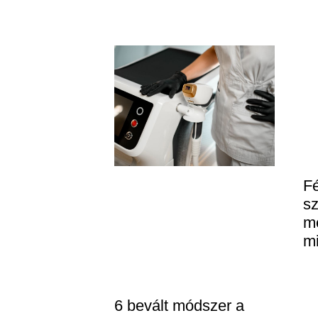
Fé
s
m
mi
6 bevált módszer a