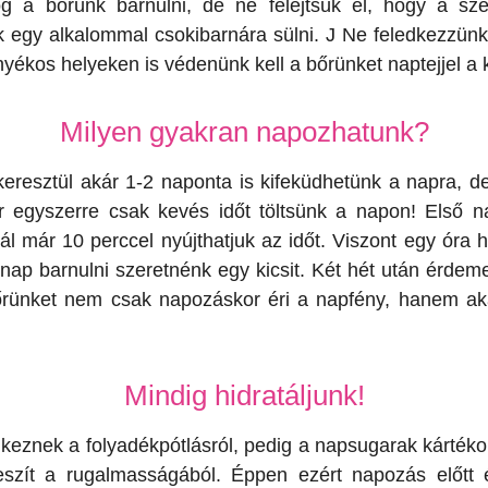
g a bőrünk barnulni, de ne felejtsük el, hogy a sz
nk egy alkalommal csokibarnára sülni. J Ne feledkezzü
nyékos helyeken is védenünk kell a bőrünket naptejjel a
Milyen gyakran napozhatunk?
keresztül akár 1-2 naponta is kifeküdhetünk a napra, d
r egyszerre csak kevés időt töltsünk a napon! Első n
l már 10 perccel nyújthatjuk az időt. Viszont egy óra 
nap barnulni szeretnénk egy kicsit. Két hét után érdem
bőrünket nem csak napozáskor éri a napfény, hanem aká
Mindig hidratáljunk!
znek a folyadékpótlásról, pedig a napsugarak kártékony
 veszít a rugalmasságából. Éppen ezért napozás előtt