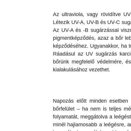
Az ultraviola, vagy rövidítve 
Létezik UV-A, UV-B és UV-C sugárz
Az UV-A és -B sugárzással visz
pigmentképződés, azaz a bőr le
képződéséhez. Ugyanakkor, ha túl
Ráadásul az UV sugárzás karci
bőrünk megfelelő védelmére, é
kialakulásához vezethet.
Napozás előtt minden esetben k
bőrfelület – ha nem is teljes m
folyamatát, meggátolva a leégés
minél hajlamosabb a leégésre, 