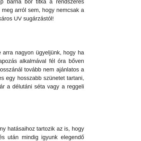
ép barna bőr titka a rendszeres
nk meg arról sem, hogy nemcsak a
 káros UV sugárzástól!
e arra nagyon ügyeljünk, hogy ha
apozás alkalmával fél óra bőven
hosszánál tovább nem ajánlatos a
es egy hosszabb szünetet tartani,
r a délutáni séta vagy a reggeli
 hatásaihoz tartozik az is, hogy
 és után mindig igyunk elegendő