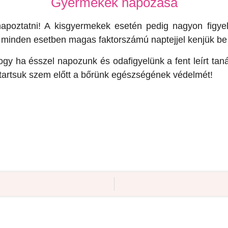
Gyermekek napozása
napoztatni! A kisgyermekek esetén pedig nagyon figye
 minden esetben magas faktorszámú naptejjel kenjük be 
y ha ésszel napozunk és odafigyelünk a fent leírt taná
g tartsuk szem előtt a bőrünk egészségének védelmét!