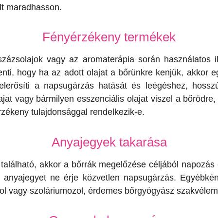
ált maradhasson.
Fényérzékeny termékek
ázsolajok vagy az aromaterápia során használatos ill
enti, hogy ha az adott olajat a bőrünkre kenjük, akkor e
felerősíti a napsugárzás hatását és leégéshez, hossz
at vagy bármilyen esszenciális olajat viszel a bőrödre,
rzékeny tulajdonsággal rendelkezik-e.
Anyajegyek takarása
lálható, akkor a bőrrák megelőzése céljából napozás elő
z anyajegyet ne érje közvetlen napsugárzás. Egyébk
zol vagy szoláriumozol, érdemes bőrgyógyász szakvélem