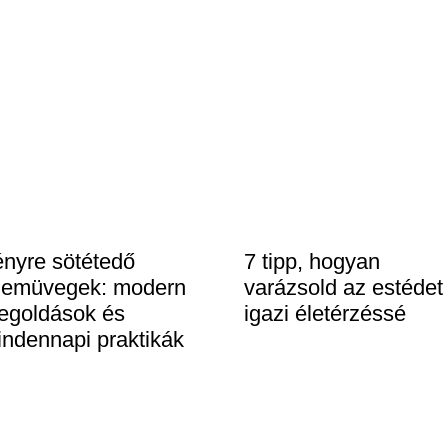
nyre sötétedő
7 tipp, hogyan
zemüvegek: modern
varázsold az estédet
egoldások és
igazi életérzéssé
ndennapi praktikák