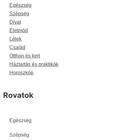
Egészség
Szépség
Divat
Életmód
Lélek
Család
Otthon és kert
Háztartás és praktikák
Horoszkóp
Rovatok
Egészség
Szépség