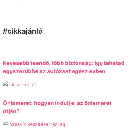
#cikkajánló
Kevesebb teendő, több biztonság: így teheted
egyszerűbbé az autózást egész évben
Önismeret: hogyan indulj el az önismeret
útján?