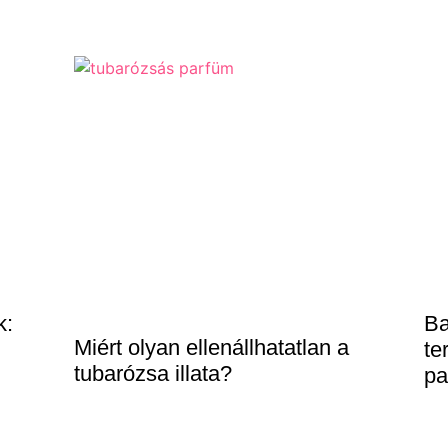
k:
Ba
Miért olyan ellenállhatatlan a
te
tubarózsa illata?
pa