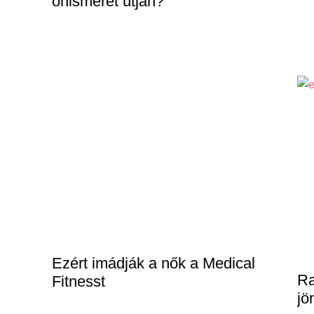
önismeret útján?
Ezért imádják a nők a Medical
Ra
Fitnesst
jö