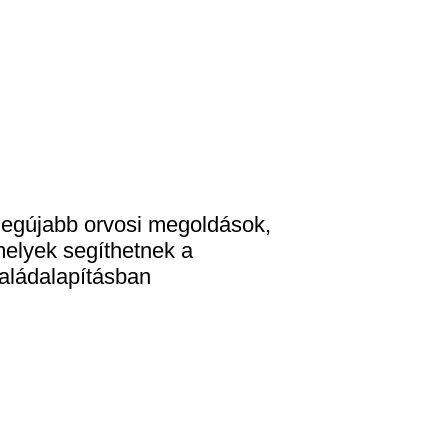
legújabb orvosi megoldások,
elyek segíthetnek a
aládalapításban