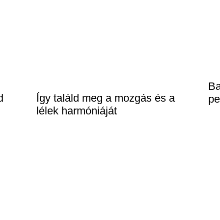
Ba
d
Így találd meg a mozgás és a
pe
lélek harmóniáját