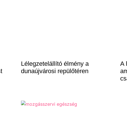
Lélegzetelállító élmény a
A 
t
dunaújvárosi repülőtéren
am
cs