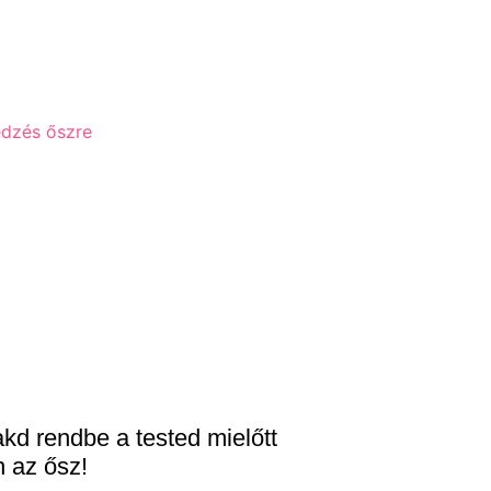
kd rendbe a tested mielőtt
n az ősz!