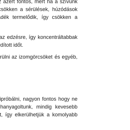
Ez azért fontos, mert ha a szívünk
csökken a sérülések, húzódások
adék termelődik, így csökken a
az edzésre, így koncentráltabbak
ított időt.
erülni az izomgörcsöket és egyéb,
próbálni, nagyon fontos hogy ne
lhanyagoltunk, mindig kevesebb
, így elkerülhetjük a komolyabb