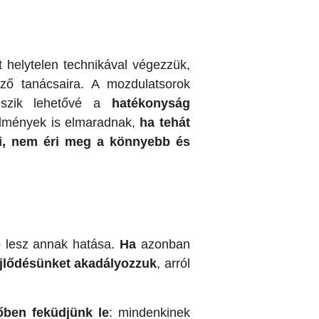
 helytelen technikával végezzük,
ő tanácsaira. A mozdulatsorok
teszik lehetővé a
hatékonyság
redmények is elmaradnak,
ha tehát
ani, nem éri meg a könnyebb és
b lesz annak hatása.
Ha
azonban
ejlődésünket akadályozzuk
, arról
őben feküdjünk le
: mindenkinek