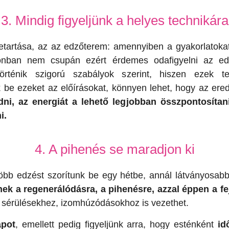
3. Mindig figyeljünk a helyes technikára
etartása, az az edzőterem: amennyiben a gyakorlatokat
onban nem csupán ezért érdemes odafigyelni az edz
történik szigorú szabályok szerint, hiszen ezek 
k be ezeket az előírásokat, könnyen lehet, hogy az e
dni, az energiát a lehető legjobban összpontosít
i.
4. A pihenés se maradjon ki
öbb edzést szorítunk be egy hétbe, annál látványosab
nek a regenerálódásra, a pihenésre, azzal éppen a f
s sérülésekhez, izomhúzódásokhoz is vezethet.
apot
, emellett pedig figyeljünk arra, hogy esténként
id