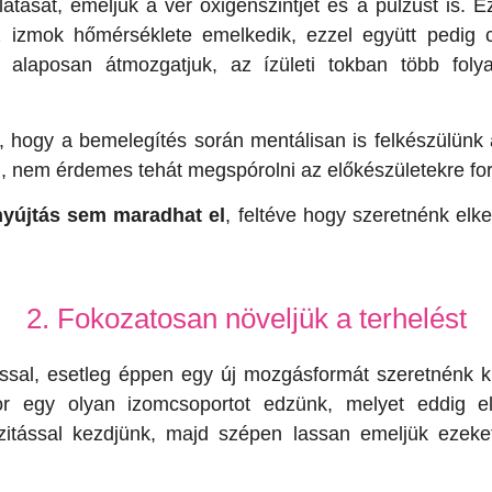
látását, emeljük a vér oxigénszintjét és a pulzust is. 
z izmok hőmérséklete emelkedik, ezzel együtt pedig 
s alaposan átmozgatjuk, az ízületi tokban több foly
 hogy a bemelegítés során mentálisan is felkészülünk 
ul, nem érdemes tehát megspórolni az előkészületekre ford
nyújtás sem maradhat el
, feltéve hogy szeretnénk elk
2. Fokozatosan növeljük a terhelést
ssal, esetleg éppen egy új mozgásformát szeretnénk ki
ikor egy olyan izomcsoportot edzünk, melyet eddig e
nzitással kezdjünk, majd szépen lassan emeljük ezeket