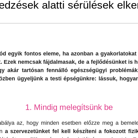
 edzések alatti sérülések elk
ód egyik fontos eleme, ha azonban a gyakorlatokat
 Ezek nemcsak fájdalmasak, de a fejlődésünket is h
gy akár tartósan fennálló egészségügyi problémák
közben ügyeljünk a testi épségünkre: lássuk, hogyan
1. Mindig melegítsünk be
abálya az, hogy minden esetben előzze meg a bemeleg
n
a szervezetünket fel kell készíteni a fokozott fiz