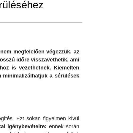
erüléséhez
 nem megfelelően végezzük, az
osszú időre visszavethetik, ami
hoz is vezethetnek. Kiemelten
 minimalizálhatjuk a sérülések
ítés. Ezt sokan figyelmen kívül
ikai igénybevételre:
ennek során