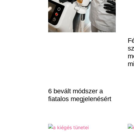
Fé
s
m
mi
6 bevált módszer a
fiatalos megjelenésért