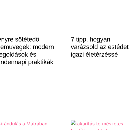
nyre sötétedő
7 tipp, hogyan
zemüvegek: modern
varázsold az estédet
egoldások és
igazi életérzéssé
ndennapi praktikák