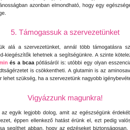
talánosságban azonban elmondható, hogy egy egészsége
ge.
5. Támogassuk a szervezetünket
jük alá a szervezetünket, annál több támogatásra sz
nd-kiegészítők lehetnek a segítségünkre. A szinte kötel
min
és a bcaa
pótlásáról is: utóbbi egy olyan esszenci
dtságérzetet is csökkentheti. A glutamin is az aminos
r lehet szükség, ha a szervezetünk nagyobb igénybevéte
Vigyázzunk magunkra!
s az egyik legjobb dolog, amit az egészségünk érdek
ezet, éppen ellenkező hatást érünk el, ezt pedig val
rtása segíthet abban, hogy az edzéseket biztonságosa