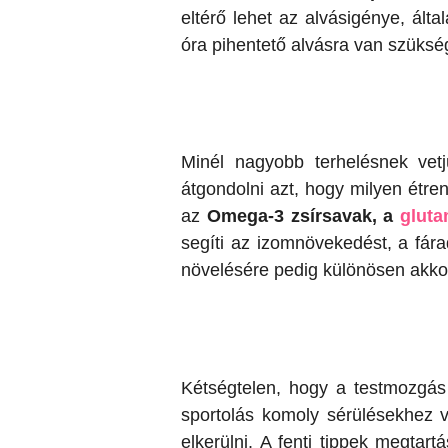
eltérő lehet az alvásigénye, ál
óra pihentető alvásra van szüksé
Minél nagyobb terhelésnek vet
átgondolni azt, hogy milyen étre
az
Omega-3 zsírsavak, a
gluta
segíti az izomnövekedést, a fára
növelésére pedig különösen akko
Kétségtelen, hogy a testmozgá
sportolás komoly sérülésekhez v
elkerülni. A fenti tippek megta