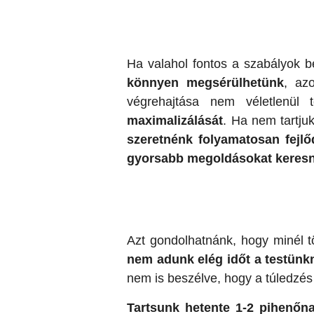
Ha valahol fontos a szabályok b
könnyen megsérülhetünk
, az
végrehajtása nem véletlenül 
maximalizálását
. Ha nem tartju
szeretnénk folyamatosan fejlő
gyorsabb megoldásokat keresn
Azt gondolhatnánk, hogy minél t
nem adunk elég időt a testünk
nem is beszélve, hogy a túledzé
Tartsunk hetente 1-2 pihenőn