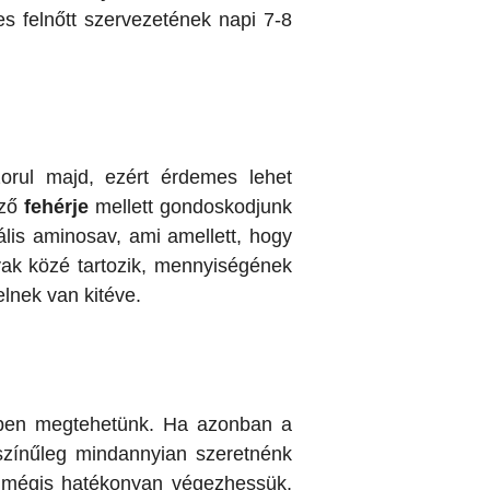
s felnőtt szervezetének napi 7-8
orul majd, ezért érdemes lehet
ező
fehérje
mellett gondoskodjunk
ális aminosav, ami amellett, hogy
avak közé tartozik, mennyiségének
lnek van kitéve.
ében megtehetünk. Ha azonban a
ószínűleg mindannyian szeretnénk
n, mégis hatékonyan végezhessük,