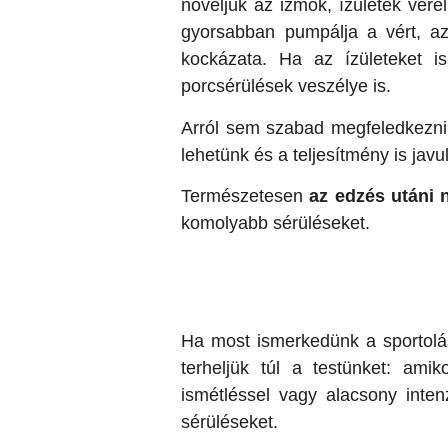
növeljük az izmok, ízületek vérel
gyorsabban pumpálja a vért, a
kockázata. Ha az ízületeket i
porcsérülések veszélye is.
Arról sem szabad megfeledkezni,
lehetünk és a teljesítmény is jav
Természetesen
az edzés utáni 
komolyabb sérüléseket.
Ha most ismerkedünk a sportolá
terheljük túl a testünket: am
ismétléssel vagy alacsony inte
sérüléseket.