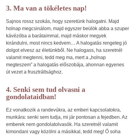
3. Ma van a tökéletes nap!
Sajnos rossz szokás, hogy szeretünk halogatni. Majd
holnap megcsinálom, majd egyszer beülök abba a szuper
kávézóba a barátaimmal, majd máskor megyek
kirándulni, most nincs kedvem… A halogatás rengeteg jó
dolgot elvesz az életünkből. Ne halogass, ha szeretnél
valamit megtenni, tedd meg ma, mert a „holnap
megteszem” a halogatás előszobája, ahonnan egyenes
út vezet a frusztráltsághoz.
4. Senki sem tud olvasni a
gondolataidban!
Ez vonatkozik a randevúkra, az emberi kapcsolatokra,
munkára: senki sem tudja, mi jár pontosan a fejedben. Az
emberek nem gondolatolvasók. Ha szeretnél valamit
kimondani vagy közölni a másikkal, tedd meg! Ő soha