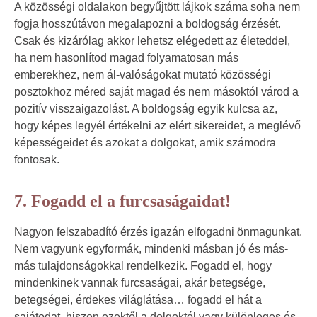
A közösségi oldalakon begyűjtött lájkok száma soha nem
fogja hosszútávon megalapozni a boldogság érzését.
Csak és kizárólag akkor lehetsz elégedett az életeddel,
ha nem hasonlítod magad folyamatosan más
emberekhez, nem ál-valóságokat mutató közösségi
posztokhoz méred saját magad és nem másoktól várod a
pozitív visszaigazolást. A boldogság egyik kulcsa az,
hogy képes legyél értékelni az elért sikereidet, a meglévő
képességeidet és azokat a dolgokat, amik számodra
fontosak.
7. Fogadd el a furcsaságaidat!
Nagyon felszabadító érzés igazán elfogadni önmagunkat.
Nem vagyunk egyformák, mindenki másban jó és más-
más tulajdonságokkal rendelkezik. Fogadd el, hogy
mindenkinek vannak furcsaságai, akár betegsége,
betegségei, érdekes világlátása… fogadd el hát a
sajátodat, hiszen ezektől a dolgoktól vagy különleges és