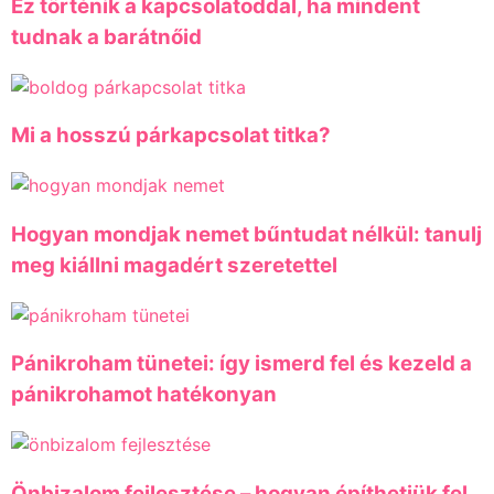
Ez történik a kapcsolatoddal, ha mindent
tudnak a barátnőid
Mi a hosszú párkapcsolat titka?
Hogyan mondjak nemet bűntudat nélkül: tanulj
meg kiállni magadért szeretettel
Pánikroham tünetei: így ismerd fel és kezeld a
pánikrohamot hatékonyan
Önbizalom fejlesztése – hogyan építhetjük fel