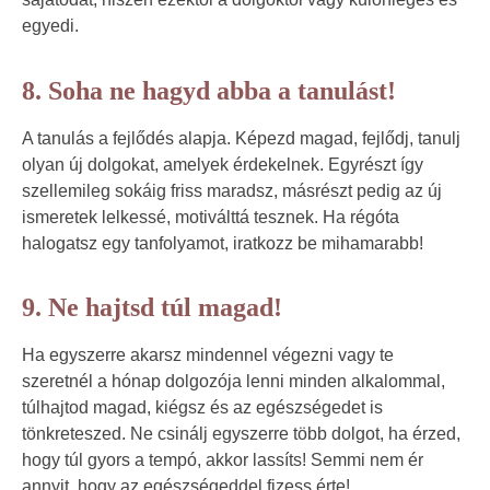
egyedi.
8. Soha ne hagyd abba a tanulást!
A tanulás a fejlődés alapja. Képezd magad, fejlődj, tanulj
olyan új dolgokat, amelyek érdekelnek. Egyrészt így
szellemileg sokáig friss maradsz, másrészt pedig az új
ismeretek lelkessé, motiválttá tesznek. Ha régóta
halogatsz egy tanfolyamot, iratkozz be mihamarabb!
9. Ne hajtsd túl magad!
Ha egyszerre akarsz mindennel végezni vagy te
szeretnél a hónap dolgozója lenni minden alkalommal,
túlhajtod magad, kiégsz és az egészségedet is
tönkreteszed. Ne csinálj egyszerre több dolgot, ha érzed,
hogy túl gyors a tempó, akkor lassíts! Semmi nem ér
annyit, hogy az egészségeddel fizess érte!