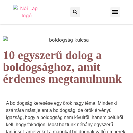
Otthon és kert
Háztartás és praktikák
10 egyszerű dolog a
boldogsághoz, amit
érdemes megtanulnunk
A boldogság keresése egy örök nagy téma. Mindenki
számára mást jelent a boldogság, de örök érvényű
igazság, hogy a boldogság nem kívülről, hanem belülről
kell, hogy fakadjon. Most hoztunk néhány egyszerű
tanácsot, amelyeket a magukat boldognak valló emberek