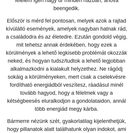
félelem igen nagy úr minden házban, ahová
beengedik.
Először is mérd fel pontosan, melyek azok a rajtad
kívülálló események, amelyek nagyban hatnak rád,
a családodra és az életedre. Ezután gondold végig,
mit tehetsz annak érdekében, hogy ezek a
körülmények a lehető legkisebb problémát okozzák
neked, és hogyan tudsz/tudtok a lehető legjobban
alkalmazkodni a kialakult helyzethez. Ne rágódj
sokáig a körülményeken, mert csak a cselekvésre
fordítható energiádból veszítesz, ráadásul minél
tovább hagyod, hogy a félelmek vagy a
kétségbeesés eluralkodjon a gondolataidon, annál
több energiád megy kárba.
Bármerre nézünk szét, gyakorlatilag kijelenthetjük,
hogy pillanatok alatt találhatunk olyan indokot, ami