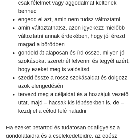
csak félelmet vagy aggodalmat keltenek
benned
engedd el azt, amin nem tudsz változtatni
amin változtathatsz, azon igyekezz mielőbb
változtatni annak érdekében, hogy jól érezd
magad a bőrödben
gondold át alaposan és írd össze, milyen jó
szokásokat szeretnél felvenni és tegyél azért,
hogy ezeket meg is valósítsd
szedd össze a rossz szokásaidat és dolgozz
azok elengedésén
tervezd meg a céljaidat és a hozzájuk vezető
utat, majd – hacsak kis lépésekben is, de –
kezdj el a célod felé haladni
Ha ezeket betartod és tudatosan odafigyelsz a
gondolataidra és a cselekedeteidre, az egész