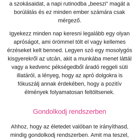
a szokásaidat, a napi rutinodba „beeszi” magát a
borúlátás és ez minden ember számára csak
mérgező.
Igyekezz minden nap keresni legalább egy olyan
apróságot, ami örömmel tölt el vagy kellemes
érzéseket kelt benned. Legyen szó egy mosolygós
kisgyerekről az utcán, akit a munkába menet láttál
vagy a kedvenc pékségedből áradó reggeli süti
illatáról, a lényeg, hogy az apró dolgokra is
fókuszálj annak érdekében, hogy a pozitív
élmények folyamatosan feltöltsenek.
Gondolkodj rendszerben
Ahhoz, hogy az életedet valóban te irányíthasd,
mindig gondolkodj rendszerben. Amit ma teszel,