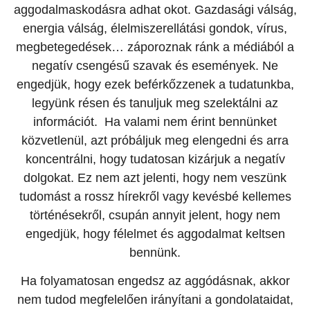
aggodalmaskodásra adhat okot. Gazdasági válság,
energia válság, élelmiszerellátási gondok, vírus,
megbetegedések… záporoznak ránk a médiából a
negatív csengésű szavak és események. Ne
engedjük, hogy ezek beférkőzzenek a tudatunkba,
legyünk résen és tanuljuk meg szelektálni az
információt. Ha valami nem érint bennünket
közvetlenül, azt próbáljuk meg elengedni és arra
koncentrálni, hogy tudatosan kizárjuk a negatív
dolgokat. Ez nem azt jelenti, hogy nem veszünk
tudomást a rossz hírekről vagy kevésbé kellemes
történésekről, csupán annyit jelent, hogy nem
engedjük, hogy félelmet és aggodalmat keltsen
bennünk.
Ha folyamatosan engedsz az aggódásnak, akkor
nem tudod megfelelően irányítani a gondolataidat,