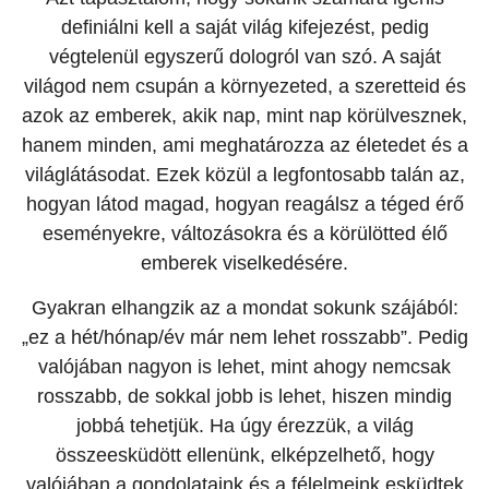
definiálni kell a saját világ kifejezést, pedig
végtelenül egyszerű dologról van szó. A saját
világod nem csupán a környezeted, a szeretteid és
azok az emberek, akik nap, mint nap körülvesznek,
hanem minden, ami meghatározza az életedet és a
világlátásodat. Ezek közül a legfontosabb talán az,
hogyan látod magad, hogyan reagálsz a téged érő
eseményekre, változásokra és a körülötted élő
emberek viselkedésére.
Gyakran elhangzik az a mondat sokunk szájából:
„ez a hét/hónap/év már nem lehet rosszabb”. Pedig
valójában nagyon is lehet, mint ahogy nemcsak
rosszabb, de sokkal jobb is lehet, hiszen mindig
jobbá tehetjük. Ha úgy érezzük, a világ
összeesküdött ellenünk, elképzelhető, hogy
valójában a gondolataink és a félelmeink esküdtek