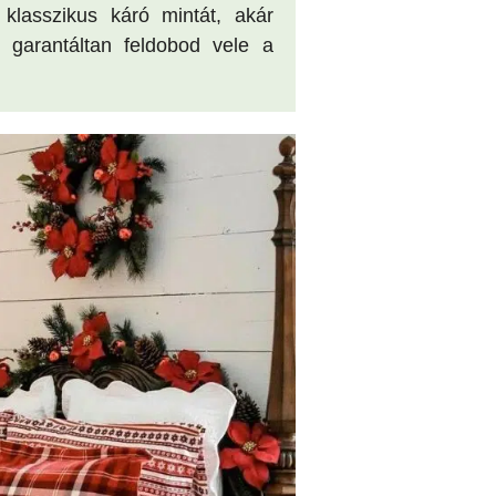
lasszikus káró mintát, akár
 garantáltan feldobod vele a