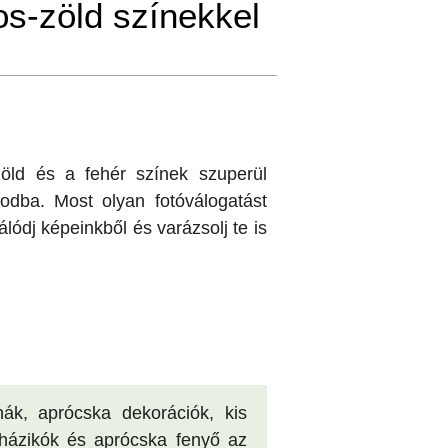
os-zöld színekkel
öld és a fehér színek szuperül
odba. Most olyan fotóválogatást
lódj képeinkből és varázsolj te is
nák, aprócska dekorációk, kis
 házikók és aprócska fenyő az