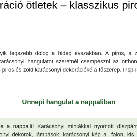
áció ötletek – klasszikus pir
yik legszebb dolog a hideg évszakban. A piros, a z
karácsonyi hangulatot szeretnél csempészni az otthon
 piros és zöld karácsonyi dekorációké a főszerep. Inspirá
!
Ünnepi hangulat a nappaliban
a a nappalit! Karácsonyi mintákkal nyomott díszpár
sonyi dekorok, lámpások, karácsonyi kép a falon, kis