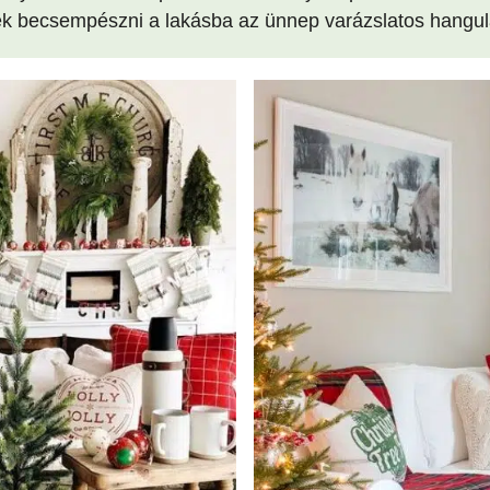
ek becsempészni a lakásba az ünnep varázslatos hangul