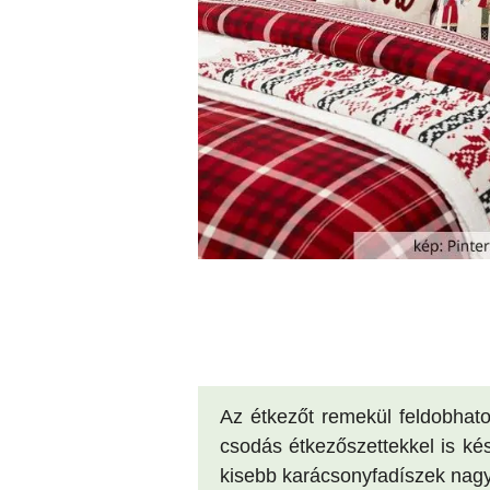
Az étkezőt remekül feldobhato
csodás étkezőszettekkel is kés
kisebb karácsonyfadíszek nagyo