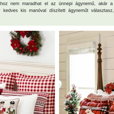
athoz nem maradhat el az ünnepi ágynemű, akár a k
kedves kis manóval díszített ágyneműt választasz,