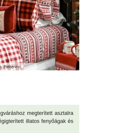
gváráshoz megterített asztalra
igterített illatos fenyőágak és