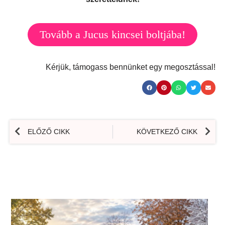
Tovább a Jucus kincsei boltjába!
Kérjük, támogass bennünket egy megosztással!
ELŐZŐ CIKK
KÖVETKEZŐ CIKK