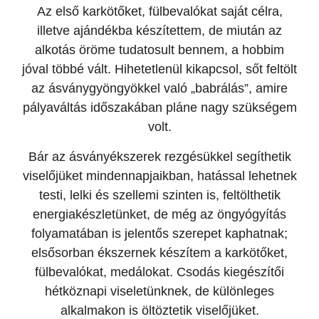
Az első karkötőket, fülbevalókat saját célra,
illetve ajándékba készítettem, de miután az
alkotás öröme tudatosult bennem, a hobbim
jóval többé vált. Hihetetlenül kikapcsol, sőt feltölt
az ásványgyöngyökkel való „babrálás”, amire
pályaváltás időszakában pláne nagy szükségem
volt.
Bár az ásványékszerek rezgésükkel segíthetik
viselőjüket mindennapjaikban, hatással lehetnek
testi, lelki és szellemi szinten is, feltölthetik
energiakészletünket, de még az öngyógyítás
folyamatában is jelentős szerepet kaphatnak;
elsősorban ékszernek készítem a karkötőket,
fülbevalókat, medálokat. Csodás kiegészítői
hétköznapi viseletünknek, de különleges
alkalmakon is öltöztetik viselőjüket.