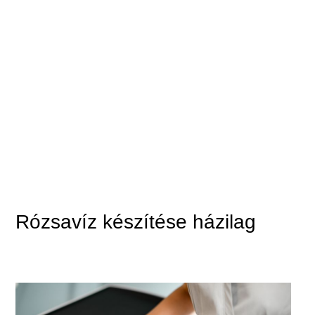
Rózsavíz készítése házilag