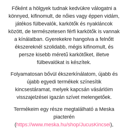
Főként a hölgyek tudnak kedvükre válogatni a
könnyed, kifinomult, de nőies vagy éppen vidám,
játékos fülbevalók, karkötők és nyakláncok
között, de természetesen férfi karkötők is vannak
a kínálatban. Gyerekekre hangolva a felnőtt
ékszereknél szolidabb, mégis kifinomult, és
persze kisebb méretű karkötőket, illetve
fülbevalókat is készítek.
Folyamatosan bővül ékszerkínálatom, újabb és
újabb egyedi termékek színesítik
kincsestáramat, melyek kapcsán vásárlóim
visszajelzései igazán szívet melengetőek.
Termékeim egy része megtalálható a Meska
piacterén
(
https://www.meska.hu/shop/JucusKincsei
),