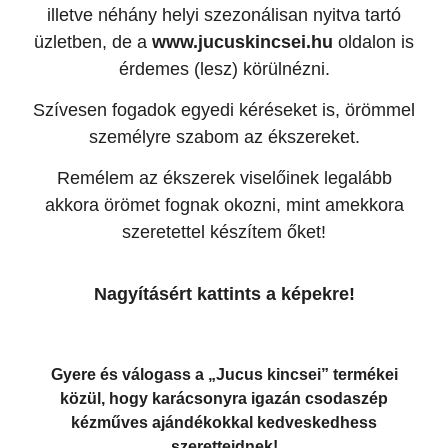
illetve néhány helyi szezonálisan nyitva tartó
üzletben, de a
www.jucuskincsei.hu
oldalon is
érdemes (lesz) körülnézni.
Szívesen fogadok egyedi kéréseket is, örömmel
személyre szabom az ékszereket.
Remélem az ékszerek viselőinek legalább
akkora örömet fognak okozni, mint amekkora
szeretettel készítem őket!
Nagyításért kattints a képekre!
Gyere és válogass a „Jucus kincsei” termékei
közül, hogy karácsonyra igazán csodaszép
kézműves ajándékokkal kedveskedhess
szeretteidnek!