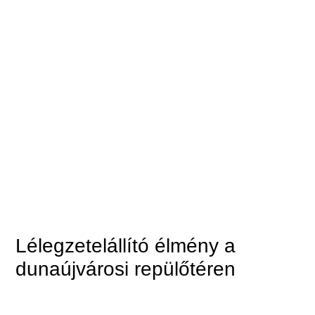
Lélegzetelállító élmény a
dunaújvárosi repülőtéren