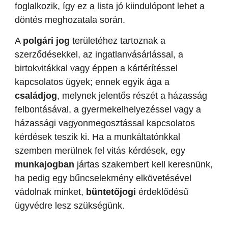
foglalkozik, így ez a lista jó kiindulópont lehet a
döntés meghozatala során.
A
polgári jog
területéhez tartoznak a
szerződésekkel, az ingatlanvásárlással, a
birtokvitákkal vagy éppen a kártérítéssel
kapcsolatos ügyek; ennek egyik ága a
családjog
, melynek jelentős részét a házasság
felbontásával, a gyermekelhelyezéssel vagy a
házassági vagyonmegosztással kapcsolatos
kérdések teszik ki. Ha a munkáltatónkkal
szemben merülnek fel vitás kérdések, egy
munkajogban
jártas szakembert kell keresnünk,
ha pedig egy bűncselekmény elkövetésével
vádolnak minket,
büntetőjogi
érdeklődésű
ügyvédre lesz szükségünk.