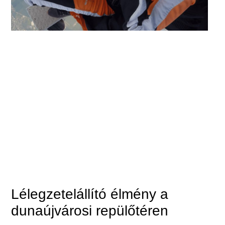
Lélegzetelállító élmény a
dunaújvárosi repülőtéren