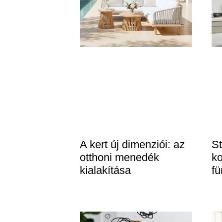
A kert új dimenziói: az
St
otthoni menedék
k
kialakítása
f