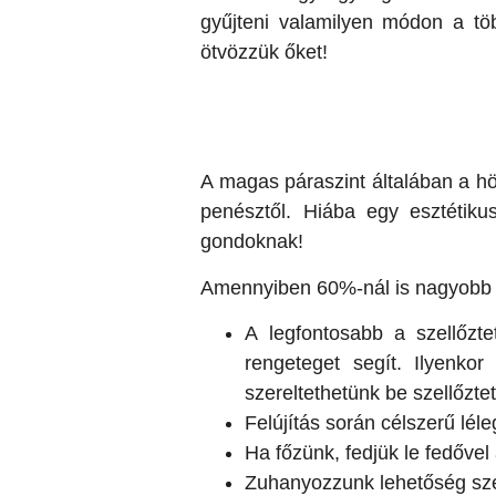
gyűjteni valamilyen módon a tö
ötvözzük őket!
A magas páraszint általában a höl
penésztől. Hiába egy esztétiku
gondoknak!
Amennyiben 60%-nál is nagyobb a
A legfontosabb a szellőzt
rengeteget segít. Ilyenko
szereltethetünk be szellőzte
Felújítás során célszerű lél
Ha főzünk, fedjük le fedővel
Zuhanyozzunk lehetőség szer