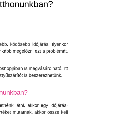
otthonunkban?
bb, ködösebb időjárás. Ilyenkor
nkább megelőzni ezt a problémát,
bshopjában is megvásárolható. Itt
sztyűszárítót is beszerezhetünk.
onunkban?
tnénk látni, akkor egy időjárás-
rtéket mutatnak, akkor össze kell