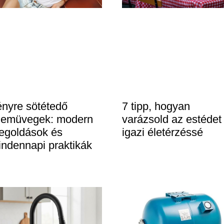
nyre sötétedő
7 tipp, hogyan
zemüvegek: modern
varázsold az estédet
egoldások és
igazi életérzéssé
ndennapi praktikák