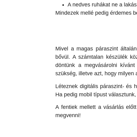
A nedves ruhákat ne a lakás
Mindezek mellé pedig érdemes be
Mivel a magas páraszint általá
bővül. A számtalan készülék köz
döntünk a megvásárolni kívánt 
szükség, illetve azt, hogy milyen 
Léteznek digitális páraszint- és
Ha pedig mobil típust választunk,
A fentiek mellett a vásárlás elő
megvenni!