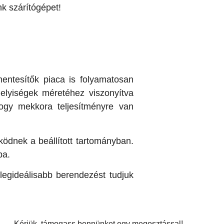
k szárítógépet!
entesítők piaca is folyamatosan
helyiségek méretéhez viszonyítva
hogy mekkora teljesítményre van
ködnek a beállított tartományban.
ba.
 legideálisabb berendezést tudjuk
Kérjük, támogass bennünket egy megosztással!