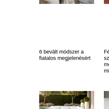
6 bevált módszer a
Fé
fiatalos megjelenésért
s
m
mi