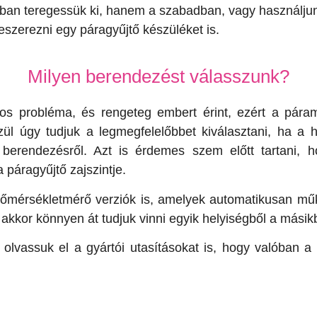
ban teregessük ki, hanem a szabadban, vagy használjun
szerezni egy páragyűjtő készüléket is.
Milyen berendezést válasszunk?
nos probléma, és rengeteg embert érint, ezért a páram
ül úgy tudjuk a legmegfelelőbbet kiválasztani, ha a 
berendezésről. Azt is érdemes szem előtt tartani, 
a páragyűjtő zajszintje.
 hőmérsékletmérő verziók is, amelyek automatikusan mű
 akkor könnyen át tudjuk vinni egyik helyiségből a másik
tt olvassuk el a gyártói utasításokat is, hogy valóban a