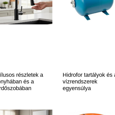
ílusos részletek a
Hidrofor tartályok és 
onyhában és a
vízrendszerek
ürdőszobában
egyensúlya