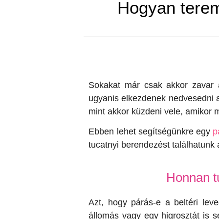
Hogyan terem
Sokakat már csak akkor zavar a
ugyanis elkezdenek nedvesedni a
mint akkor küzdeni vele, amikor m
Ebben lehet segítségünkre egy
p
tucatnyi berendezést találhatunk a
Honnan t
Azt, hogy párás-e a beltéri lev
állomás vagy egy higrosztát is s