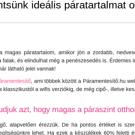
tsünk ideális páratartalmat 
 magas páratartalom, amikor jön a zordabb, nedvese
 falak, és elindulhat még a penészesedés is. Érdemes i
ár látható jelei vannak!
áramentesítő
, ami többek között a Páramentesítő.hu we
 klasszikustól a wifis verziókig, de még cipő-, illetve ke
udjuk azt, hogy magas a páraszint otth
egő, alapvetően érezzük. De ha pontos értéket is szere
egítségünkre lehet. Ha ezek a készülékek 60% feletti é