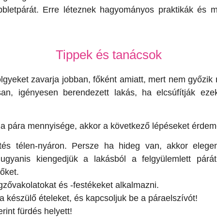
bbletpárát. Erre léteznek hagyományos praktikák és 
Tippek és tanácsok
gyeket zavarja jobban, főként amiatt, mert nem győzik m
san, igényesen berendezett lakás, ha elcsúfítják ez
 pára mennyisége, akkor a következő lépéseket érdeme
etés télen-nyáron. Persze ha hideg van, akkor eleg
r ugyanis kiengedjük a lakásból a felgyülemlett pár
tőket.
egzővakolatokat és -festékeket alkalmazni.
 a készülő ételeket, és kapcsoljuk be a páraelszívót!
int fürdés helyett!