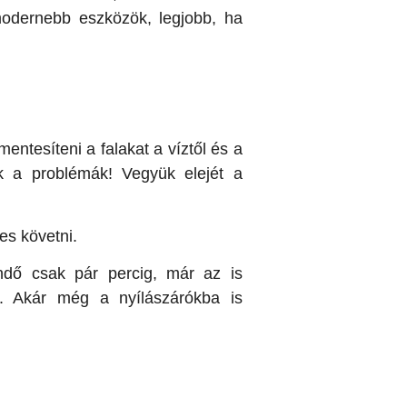
modernebb eszközök, legjobb, ha
entesíteni a falakat a víztől és a
ek a problémák! Vegyük elejét a
s követni.
endő csak pár percig, már az is
át. Akár még a nyílászárókba is