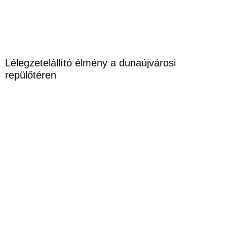
Lélegzetelállító élmény a dunaújvárosi
repülőtéren