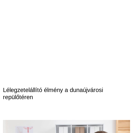
Lélegzetelállító élmény a dunaújvárosi
repülőtéren