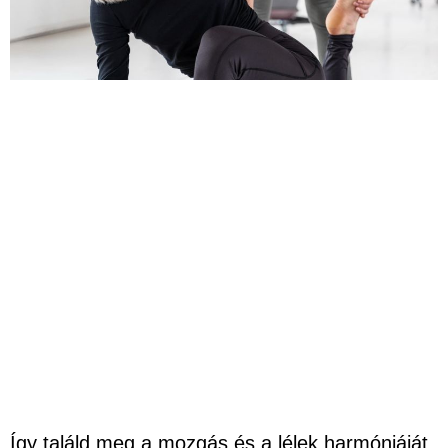
Így találd meg a mozgás és a lélek harmóniáját