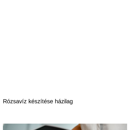
Rózsavíz készítése házilag