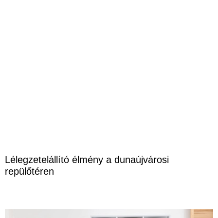
Lélegzetelállító élmény a dunaújvárosi
repülőtéren