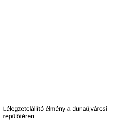
Lélegzetelállító élmény a dunaújvárosi
repülőtéren