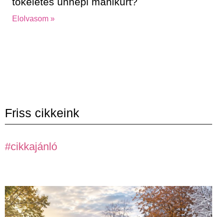
tökéletes ünnepi manikűrt?
Elolvasom »
Friss cikkeink
#cikkajánló