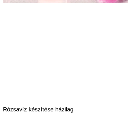
Rózsavíz készítése házilag